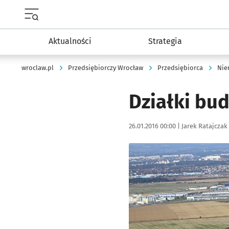
Menu główne portalu wroclaw.pl
Aktualności
Strategia
wroclaw.pl
Przedsiębiorczy Wrocław
Przedsiębiorca
Nie
Działki bu
Data publikacji:
Autor:
26.01.2016 00:00 |
Jarek Ratajczak
Kliknij, aby powiększyć