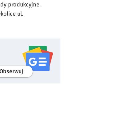
ady produkcyjne.
olice ul.
profil
google news
serwisu wroclaw.pl
Obserwuj