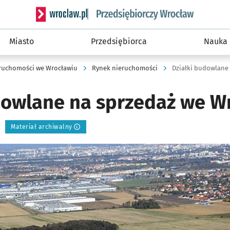
Serwis informacyjny wroclaw.pl podserwis: Strategi
Miasto
Przedsiębiorca
Nauka
ruchomości we Wrocławiu
Rynek nieruchomości
Działki budowlane
dowlane na sprzedaż we W
Materiał archiwalny