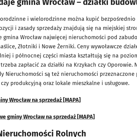
edaje gmina Wrocław – działki budowl
norodzinne i wielorodzinne można kupić bezpośrednio
ycji i zasady sprzedaży znajdują się na miejskiej str
 gmina Wrocław najwięcej nieruchomości pod zabudo
aślice, Złotniki i Nowe Żerniki. Ceny wywoławcze dzi
iej i północnej części miasta kształtują się na pozio
 trzeba zapłacić za działki na Krzykach czy Oporowie.
łdy Nieruchomości są też nieruchomości przeznaczone 
zy produkcyjną oraz lokale mieszkalne i usługowe.
iny Wrocław na sprzedaż [MAPA]
we gminy Wrocław na sprzedaż [MAPA]
 Nieruchomości Rolnych