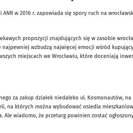
i ANR w 2016 r. zapowiada się spory ruch na wrocławs
iekawych propozycji znajdujących się w zasobie wrocł
e najpewniej wzbudzą najwięcej emocji wśród kupujący
awszych miejscach we Wrocławiu, które doceniają inwes
nego za zakup działek niedaleko ul. Kosmonautów, na 
celi, na których można wybudować osiedla mieszkaniow
na. Ale wiadomo, że przetarg powinien zostać ogłoszon