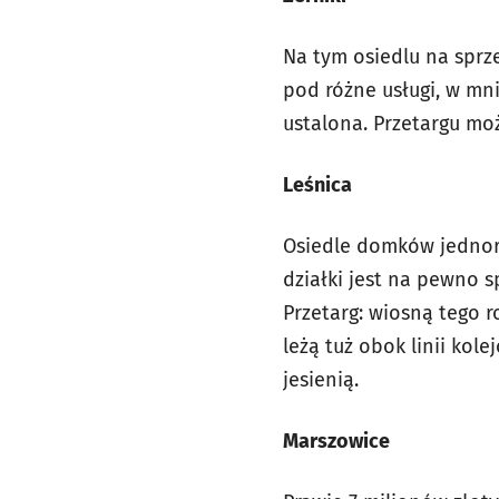
Na tym osiedlu na sprz
pod różne usługi, w mni
ustalona. Przetargu mo
Leśnica
Osiedle domków jednoro
działki jest na pewno s
Przetarg: wiosną tego r
leżą tuż obok linii ko
jesienią.
Marszowice