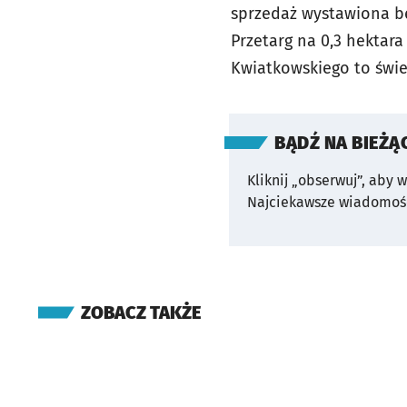
sprzedaż wystawiona bę
Przetarg na 0,3 hektara
Kwiatkowskiego to świe
BĄDŹ NA BIEŻĄ
Kliknij „obserwuj”, aby 
Najciekawsze wiadomośc
ZOBACZ TAKŻE