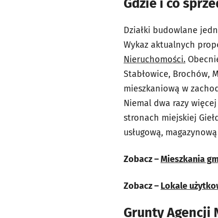
Gdzie i co sprz
Działki budowlane jed
Wykaz aktualnych propoz
Nieruchomości.
Obecnie
Stabłowice, Brochów, M
mieszkaniową w zachodn
Niemal dwa razy więcej
stronach miejskiej Gie
usługową, magazynową c
Zobacz –
Mieszkania gm
Zobacz –
Lokale użytko
Grunty Agencji