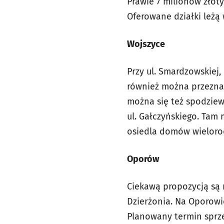
Prawie 7 milionów złot
Oferowane działki leżą
Wojszyce
Przy ul. Smardzowskiej,
również można przezna
można się też spodziewa
ul. Gałczyńskiego. Ta
osiedla domów wieloro
Oporów
Ciekawą propozycją są 
Dzierżonia. Na Oporow
Planowany termin sprzed