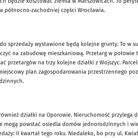
ych będzie kosztować ziemia w Marszowicach. To peryf
 w północno-zachodniej części Wrocławia.
 do sprzedaży wystawione będą kolejne grunty. To w sum
czyć na zabudowę mieszkaniową. Przetarg w połowie t
ć przetargów na trzy kolejne działki z Wojszyc. Parcel
m miejscowy plan zagospodarowania przestrzennego p
dzinnych.
również działki na Oporowie. Nieruchomość przylega do
ie mogą powstać osiedla domów jednorodzinnych i wie
aży: II kwartał tego roku. Niedaleko, bo przy ul. Kwi