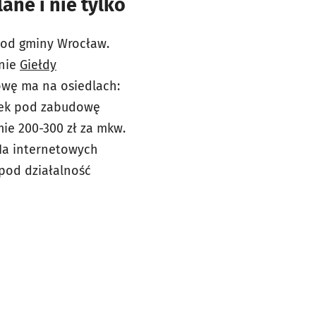
ane i nie tylko
 od gminy Wrocław.
onie
Giełdy
wę ma na osiedlach:
ałek pod zabudowę
mie 200-300 zł za mkw.
 Na internetowych
pod działalność