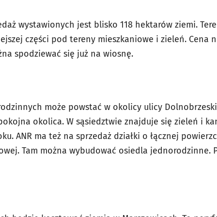
edaż wystawionych jest blisko 118 hektarów ziemi. Ter
ejszej części pod tereny mieszkaniowe i zieleń. Cena n
żna spodziewać się już na wiosnę.
dzinnych może powstać w okolicy ulicy Dolnobrzeskie
pokojna okolica. W sąsiedztwie znajduje się zieleń i ka
oku. ANR ma też na sprzedaż działki o łącznej powierz
lejowej. Tam można wybudować osiedla jednorodzinne. P