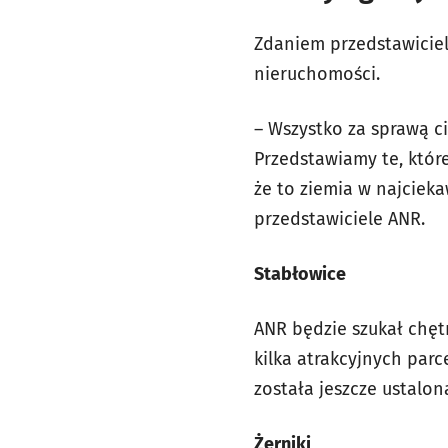
Zdaniem przedstawiciel
nieruchomości.
– Wszystko za sprawą c
Przedstawiamy te, któr
że to ziemia w najciek
przedstawiciele ANR.
Stabłowice
ANR będzie szukał chęt
kilka atrakcyjnych par
została jeszcze ustalo
Żerniki