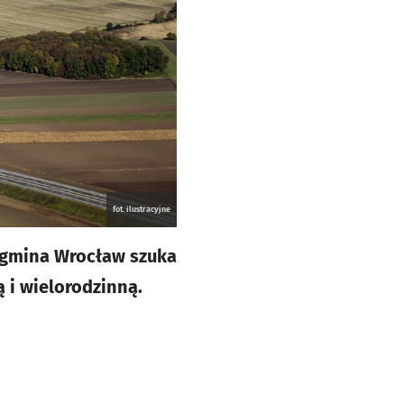
fot. ilustracyjne
h gmina Wrocław szuka
i wielorodzinną.