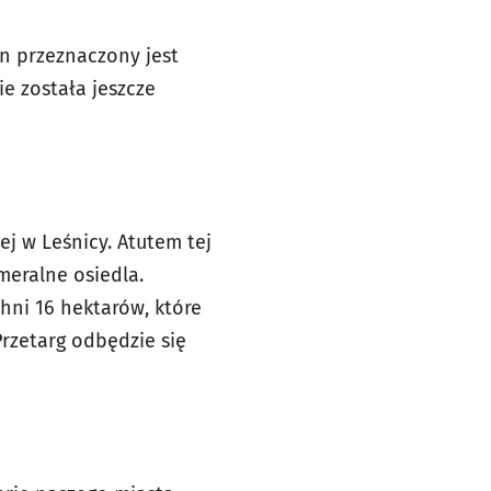
en przeznaczony jest
ie została jeszcze
j w Leśnicy. Atutem tej
meralne osiedla.
chni 16 hektarów, które
rzetarg odbędzie się