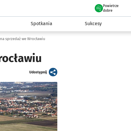
Powietrze
we Wrocławiu
a rozwoju przedsiębiorczości miasta Wrocławia
dobre
Spotkania
Sukcesy
 na sprzedaż we Wrocławiu
rocławiu
artykuł
Udostępnij