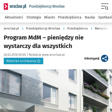
Serwis informacyjny wroclaw.pl podserwis: Strategia rozwo
Menu
Aktualności
Strategia
Miasto
Przedsiębiorca
Nauka
Spotkan
wroclaw.pl
Przedsiębiorczy Wrocław
Przedsiębiorca
Nieruchomoś
Program MdM – pieniędzy nie
wystarczy dla wszystkich
Data publikacji:
Autor:
26.02.2016 00:00 |
Redakcja www.wroclaw.pl
artykuł
Udostępnij
Materiał archiwalny
Kliknij, aby powiększyć