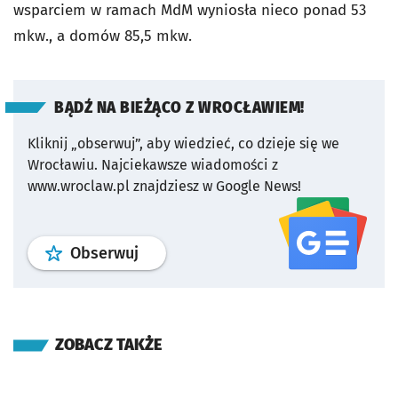
wsparciem w ramach MdM wyniosła nieco ponad 53
mkw., a domów 85,5 mkw.
BĄDŹ NA BIEŻĄCO Z WROCŁAWIEM!
Kliknij „obserwuj”, aby wiedzieć, co dzieje się we
Wrocławiu.
Najciekawsze wiadomości z
www.wroclaw.pl znajdziesz w Google News!
profil
google news
serwisu wroclaw
Obserwuj
ZOBACZ TAKŻE