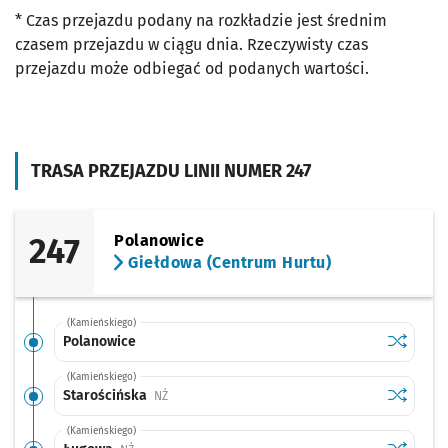
* Czas przejazdu podany na rozkładzie jest średnim
czasem przejazdu w ciągu dnia. Rzeczywisty czas
przejazdu może odbiegać od podanych wartości.
TRASA PRZEJAZDU LINII NUMER 247
247
Polanowice
Giełdowa (Centrum Hurtu)
(Kamieńskiego)
Sprawdź p
Polanowi
Polanowice
(Kamieńskiego)
Sprawdź p
Starości
Starościńska
Przystanek na życzenie
NŻ
(Kamieńskiego)