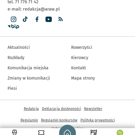
tel. 71 776 71 42
e-mail:
redakcja@araw.pl
Aktualności
Rowerzyści
Rozkłady
Kierowcy
Komunikacja miejska
Kontakt
Zmiany w komunikacji
Mapa strony
Piesi
Inne informacje
Redakcja
Deklaracja dostępności
Newsletter
Regulamin
Regulamin konkursów
Polityka prywatności
Strona główna - wroclaw.pl
Ustawienia cookies