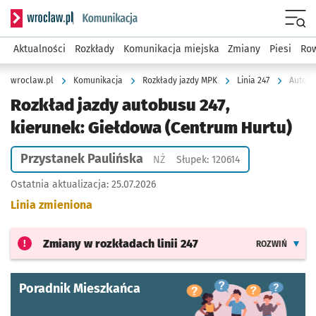
Serwis informacyjny wroclaw.pl podserwis: Komunikacja
Menu
Aktualności
Rozkłady
Komunikacja miejska
Zmiany
Piesi
Row
wroclaw.pl
Komunikacja
Rozkłady jazdy MPK
Linia 247
Autobu
Rozkład jazdy autobusu 247,
kierunek: Giełdowa (Centrum Hurtu)
Przystanek Paulińska
Przystanek na życzenie
NŻ
Słupek: 120614
Ostatnia aktualizacja:
25.07.2026
Linia zmieniona
Zmiany w rozkładach
linii 247
ROZWIŃ
Poradnik Mieszkańca