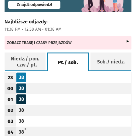
- otworzy się w nowej karcie
Znajdź odpowiedź!
Najbliższe odjazdy:
11:38 PM • 12:38 AM • 01:38 AM
ZOBACZ TRASĘ I CZASY PRZEJAZDÓW
Niedz./ pon.
Sob./ niedz.
Pt./ sob.
– czw./ pt.
Rozkład jazdy -
Pt./ sob.
38
23
Odjazd
minut po godzinie 23
Godzina odjazdu
38
00
Odjazd
minut po godzinie 00
Godzina odjazdu
38
01
Odjazd
minut po godzinie 01
Godzina odjazdu
38
02
Odjazd
minut po godzinie 02
Godzina odjazdu
38
03
Odjazd
minut po godzinie 03
Godzina odjazdu
K - KURS SKRÓCONY DO KRZYKÓW
K
38
04
Odjazd
minut po godzinie 04
Godzina odjazdu