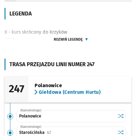
LEGENDA
K - kurs skrócony do Krzyków
ROZWIŃ LEGENDĘ
TRASA PRZEJAZDU LINII NUMER 247
247
Polanowice
Giełdowa (Centrum Hurtu)
(Kamieńskiego)
Sprawdź p
Polanowi
Polanowice
(Kamieńskiego)
Sprawdź p
Starości
Starościńska
Przystanek na życzenie
NŻ