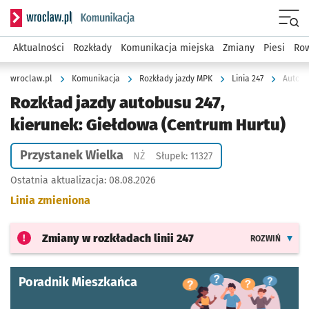
Serwis informacyjny wroclaw.pl podserwis: Komunikacja
Menu
Aktualności
Rozkłady
Komunikacja miejska
Zmiany
Piesi
Row
wroclaw.pl
Komunikacja
Rozkłady jazdy MPK
Linia 247
Autobu
Rozkład jazdy autobusu 247,
kierunek: Giełdowa (Centrum Hurtu)
Przystanek Wielka
Przystanek na życzenie
NŻ
Słupek: 11327
Ostatnia aktualizacja:
08.08.2026
Linia zmieniona
Zmiany w rozkładach
linii 247
ROZWIŃ
Poradnik Mieszkańca