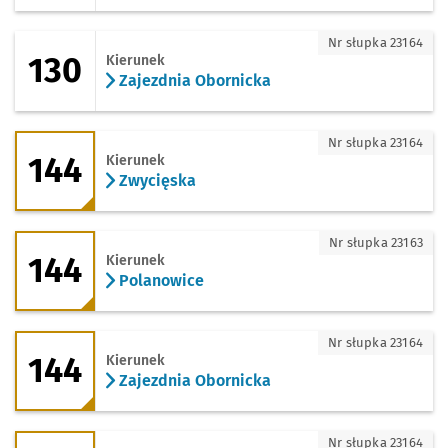
130 - kierunek Zajezdnia Obornicka
Nr słupka 23164
130
Kierunek
Zajezdnia Obornicka
144 - kierunek Zwycięska
Nr słupka 23164
144
Kierunek
Zwycięska
144 - kierunek Polanowice
Nr słupka 23163
144
Kierunek
Polanowice
144 - kierunek Zajezdnia Obornicka
Nr słupka 23164
144
Kierunek
Zajezdnia Obornicka
247 - kierunek Giełdowa (Centrum Hurt
Nr słupka 23164