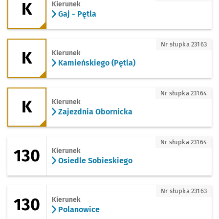
K
Kierunek
Gaj - Pętla
K - kierunek Kamieńskiego (Pętla)
Nr słupka 23163
K
Kierunek
Kamieńskiego (Pętla)
K - kierunek Zajezdnia Obornicka
Nr słupka 23164
K
Kierunek
Zajezdnia Obornicka
130 - kierunek Osiedle Sobieskiego
Nr słupka 23164
130
Kierunek
Osiedle Sobieskiego
130 - kierunek Polanowice
Nr słupka 23163
130
Kierunek
Polanowice