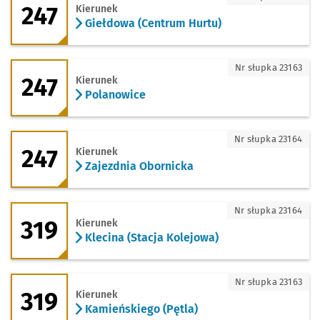
247
Kierunek
Giełdowa (Centrum Hurtu)
247 - kierunek Polanowice
Nr słupka 23163
247
Kierunek
Polanowice
247 - kierunek Zajezdnia Obornicka
Nr słupka 23164
247
Kierunek
Zajezdnia Obornicka
319 - kierunek Klecina (Stacja Kolejowa
Nr słupka 23164
319
Kierunek
Klecina (Stacja Kolejowa)
319 - kierunek Kamieńskiego (Pętla)
Nr słupka 23163
319
Kierunek
Kamieńskiego (Pętla)