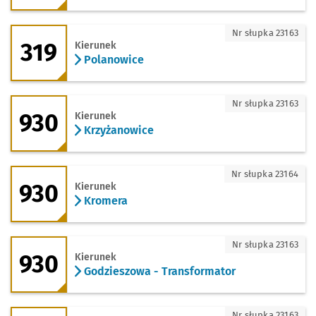
319 - kierunek Polanowice
Nr słupka 23163
319
Kierunek
Polanowice
930 - kierunek Krzyżanowice
Nr słupka 23163
930
Kierunek
Krzyżanowice
930 - kierunek Kromera
Nr słupka 23164
930
Kierunek
Kromera
930 - kierunek Godzieszowa - Transfor
Nr słupka 23163
930
Kierunek
Godzieszowa - Transformator
930 - kierunek Szymanów - Pętla
Nr słupka 23163