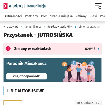
Serwis informacyjny wroclaw.pl podserwis: Komunikacja
Menu
Aktualności
Rozkłady
Komunikacja miejska
Zmiany
Piesi
Row
wroclaw.pl
Komunikacja
Rozkłady jazdy MPK
Linie na przystanku 
Przystanek -
JUTROSIŃSKA
Zmiany w rozkładach
ROZWIŃ
Poradnik Mieszkańca
- otworzy się w nowej karcie
Znajdź odpowiedź!
LINIE AUTOBUSOWE
K - kierunek Gaj - Pętla
Nr słupka 23164