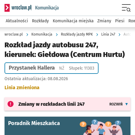
Serwis informacyjny wroclaw.pl podserwis: Komunikacja
Menu
Aktualności
Rozkłady
Komunikacja miejska
Zmiany
Piesi
Row
wroclaw.pl
Komunikacja
Rozkłady jazdy MPK
Linia 247
Autobu
Rozkład jazdy autobusu 247,
kierunek: Giełdowa (Centrum Hurtu)
Przystanek Hallera
Przystanek na życzenie
NŻ
Słupek: 11303
Ostatnia aktualizacja:
08.08.2026
Linia zmieniona
Zmiany w rozkładach
linii 247
ROZWIŃ
Poradnik Mieszkańca