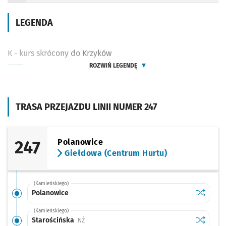
LEGENDA
K - kurs skrócony do Krzyków
ROZWIŃ LEGENDĘ
TRASA PRZEJAZDU LINII NUMER 247
247
Polanowice
Giełdowa (Centrum Hurtu)
(Kamieńskiego)
Sprawdź p
Polanowi
Polanowice
(Kamieńskiego)
Sprawdź p
Starości
Starościńska
Przystanek na życzenie
NŻ