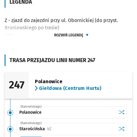
LEGENDA
Z - zjazd do zajezdni przy ul. Obornickiej (do przyst.
Broniewskiego po trasie)
ROZWIŃ LEGENDĘ
TRASA PRZEJAZDU LINII NUMER 247
247
Polanowice
Giełdowa (Centrum Hurtu)
(Kamieńskiego)
Sprawdź p
Polanowi
Polanowice
(Kamieńskiego)
Sprawdź p
Starości
Starościńska
Przystanek na życzenie
NŻ