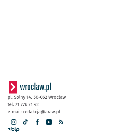
pl. Solny 14,
50-062
Wrocław
tel. 71 776 71 42
e-mail:
redakcja@araw.pl