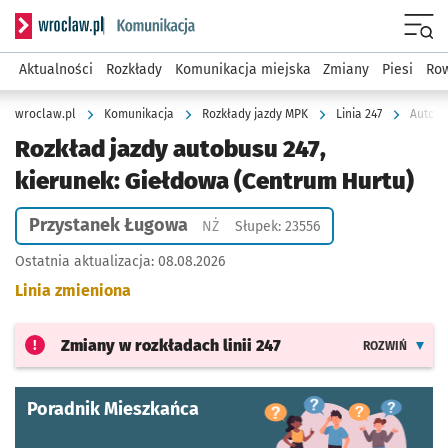
Serwis informacyjny wroclaw.pl podserwis: Komunikacja
Menu
Aktualności
Rozkłady
Komunikacja miejska
Zmiany
Piesi
Row
wroclaw.pl
Komunikacja
Rozkłady jazdy MPK
Linia 247
Autobu
Rozkład jazdy autobusu 247,
kierunek: Giełdowa (Centrum Hurtu)
Przystanek Ługowa
Przystanek na życzenie
NŻ
Słupek: 23556
Ostatnia aktualizacja:
08.08.2026
Linia zmieniona
Zmiany w rozkładach
linii 247
ROZWIŃ
Poradnik Mieszkańca