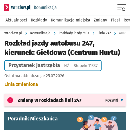
Serwis informacyjny wroclaw.pl podserwis: Komunikacja
Menu
Aktualności
Rozkłady
Komunikacja miejska
Zmiany
Piesi
Row
wroclaw.pl
Komunikacja
Rozkłady jazdy MPK
Linia 247
Autobu
Rozkład jazdy autobusu 247,
kierunek: Giełdowa (Centrum Hurtu)
Przystanek Jastrzębia
Przystanek na życzenie
NŻ
Słupek: 11337
Ostatnia aktualizacja:
25.07.2026
Linia zmieniona
Zmiany w rozkładach
linii 247
ROZWIŃ
Poradnik Mieszkańca