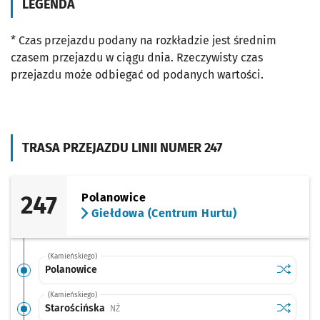
LEGENDA
* Czas przejazdu podany na rozkładzie jest średnim
czasem przejazdu w ciągu dnia. Rzeczywisty czas
przejazdu może odbiegać od podanych wartości.
TRASA PRZEJAZDU LINII NUMER 247
247
Polanowice
Giełdowa (Centrum Hurtu)
(Kamieńskiego)
Sprawdź p
Polanowi
Polanowice
(Kamieńskiego)
Sprawdź p
Starości
Starościńska
Przystanek na życzenie
NŻ