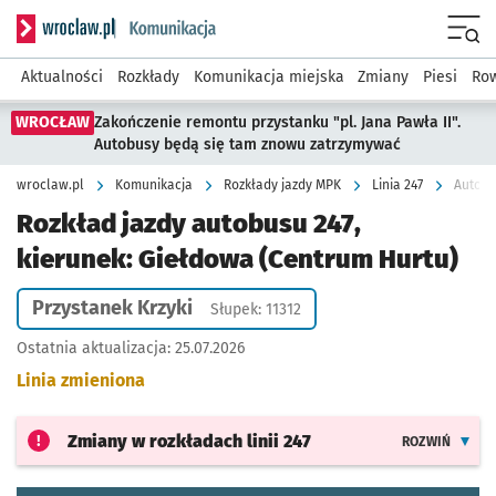
Serwis informacyjny wroclaw.pl podserwis: Komunikacja
Menu
Aktualności
Rozkłady
Komunikacja miejska
Zmiany
Piesi
Row
WROCŁAW
Zakończenie remontu przystanku "pl. Jana Pawła II".
Autobusy będą się tam znowu zatrzymywać
wroclaw.pl
Komunikacja
Rozkłady jazdy MPK
Linia 247
Autobu
Rozkład jazdy autobusu 247,
kierunek: Giełdowa (Centrum Hurtu)
Przystanek Krzyki
Słupek: 11312
Ostatnia aktualizacja:
25.07.2026
Linia zmieniona
Zmiany w rozkładach
linii 247
ROZWIŃ