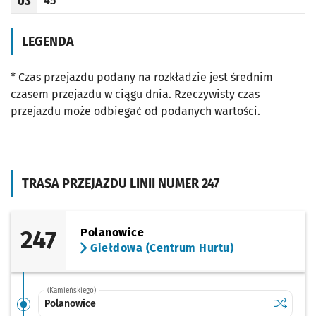
45
03
Odjazd
minut po godzinie 03
Godzina odjazdu
LEGENDA
* Czas przejazdu podany na rozkładzie jest średnim
czasem przejazdu w ciągu dnia. Rzeczywisty czas
przejazdu może odbiegać od podanych wartości.
TRASA PRZEJAZDU LINII NUMER 247
247
Polanowice
Giełdowa (Centrum Hurtu)
(Kamieńskiego)
Sprawdź p
Polanowi
Polanowice