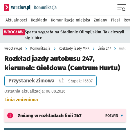
Serwis informacyjny wroclaw.pl podserwis: Komunikacja
Menu
Aktualności
Rozkłady
Komunikacja miejska
Zmiany
Piesi
Row
WROCŁAW
Sparta wygrała na Stadionie Olimpijskim. Tak cieszyli
się kibice
wroclaw.pl
Komunikacja
Rozkłady jazdy MPK
Linia 247
Autobu
Rozkład jazdy autobusu 247,
kierunek: Giełdowa (Centrum Hurtu)
Przystanek Zimowa
Przystanek na życzenie
NŻ
Słupek: 16507
Ostatnia aktualizacja:
08.08.2026
Linia zmieniona
Zmiany w rozkładach
linii 247
ROZWIŃ