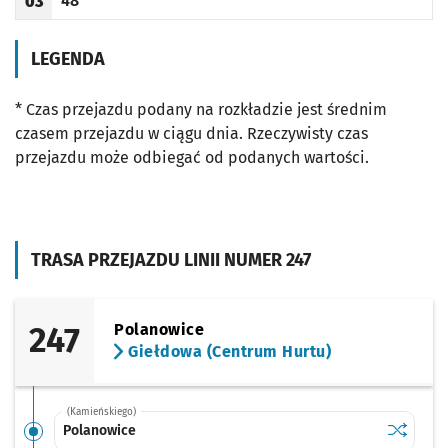
48
03
Odjazd
minut po godzinie 03
Godzina odjazdu
LEGENDA
* Czas przejazdu podany na rozkładzie jest średnim
czasem przejazdu w ciągu dnia. Rzeczywisty czas
przejazdu może odbiegać od podanych wartości.
TRASA PRZEJAZDU LINII NUMER 247
247
Polanowice
Giełdowa (Centrum Hurtu)
(Kamieńskiego)
Sprawdź p
Polanowi
Polanowice