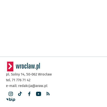
pl. Solny 14,
50-062
Wrocław
tel. 71 776 71 42
e-mail:
redakcja@araw.pl