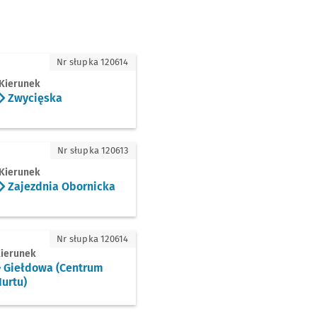
cięska
Nr słupka 120614
Kierunek
Zwycięska
ezdnia Obornicka
Nr słupka 120613
Kierunek
Zajezdnia Obornicka
łdowa (Centrum Hurtu)
Nr słupka 120614
ierunek
Giełdowa (Centrum
urtu)