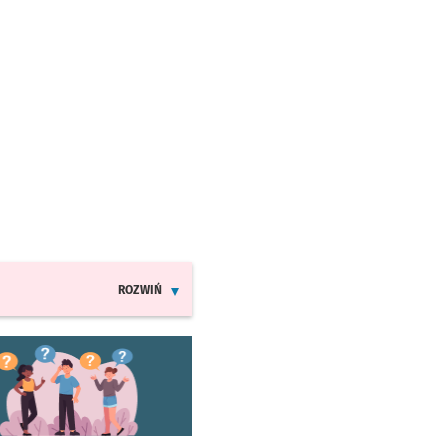
ROZWIŃ
INFORMACJE O ZMIANACH W ROZKŁADACH JAZDY MPK
worzy się w nowej karcie