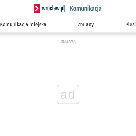
Serwis informacyjny wroclaw.pl podserwis: Ko
Komunikacja miejska
Zmiany
Piesi
REKLAMA
ad