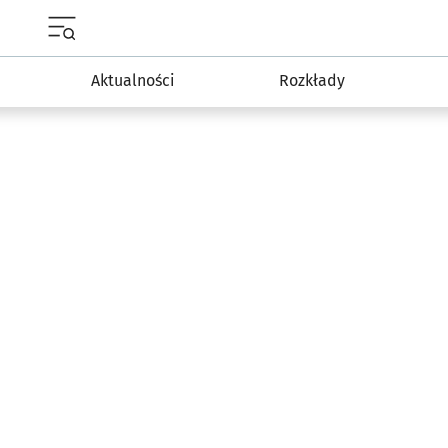
Menu główne portalu wroclaw.pl
Aktualności
Rozkłady