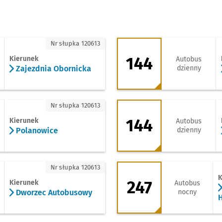
jezdnia Obornicka
144 - kierunek Zwy
Nr słupka 120613
144
Kierunek
Autobus
Zajezdnia Obornicka
dzienny
olanowice
144 - kierunek Zaj
Nr słupka 120613
144
Kierunek
Autobus
Polanowice
dzienny
Dworzec Autobusowy
247 - kierunek Gie
Nr słupka 120613
K
247
Kierunek
Autobus
Dworzec Autobusowy
nocny
H