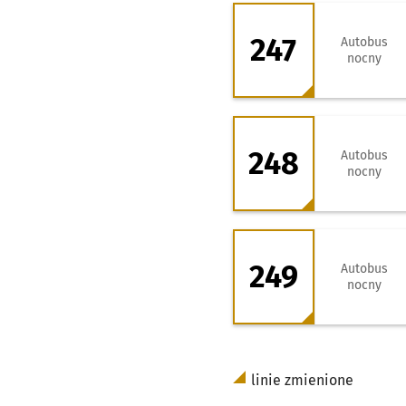
247 - kierunek P
247
Autobus
nocny
248 - kierunek R
248
Autobus
nocny
249 - kierunek Z
249
Autobus
nocny
linie zmienione