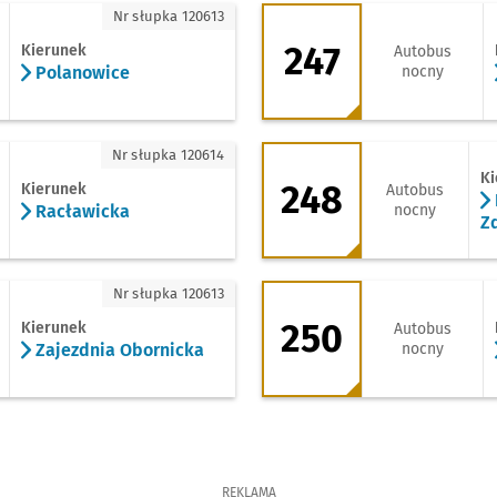
olanowice
247 - kierunek Zaj
Nr słupka 120613
247
Kierunek
Autobus
Polanowice
nocny
acławicka
248 - kierunek Poś
Nr słupka 120614
Ki
248
Kierunek
Autobus
Racławicka
nocny
Z
ajezdnia Obornicka
250 - kierunek Dw
Nr słupka 120613
250
Kierunek
Autobus
Zajezdnia Obornicka
nocny
REKLAMA