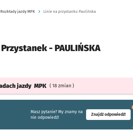
Rozkłady jazdy MPK
Linie na przystanku Paulińska
Przystanek -
PAULIŃSKA
ładach
jazdy
MPK
( 18 zmian )
Masz pytanie? My znamy na
- ot
Znajdź odpowiedź!
nie odpowiedź!