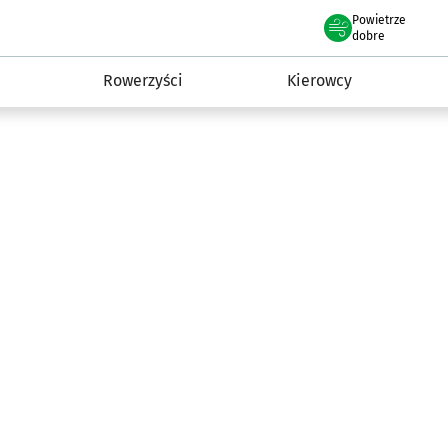
Powietrze
we Wrocławiu
munikacja
dobre
Rowerzyści
Kierowcy