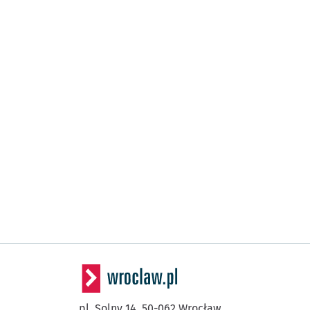
pl. Solny 14,
50-062
Wrocław