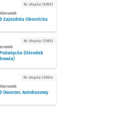
ezdnia Obornicka
Nr słupka 120613
Kierunek
Zajezdnia Obornicka
więcka (Ośrodek Zdrowia)
Nr słupka 120613
erunek
Poświęcka (Ośrodek
drowia)
orzec Autobusowy
Nr słupka 120614
Kierunek
Dworzec Autobusowy