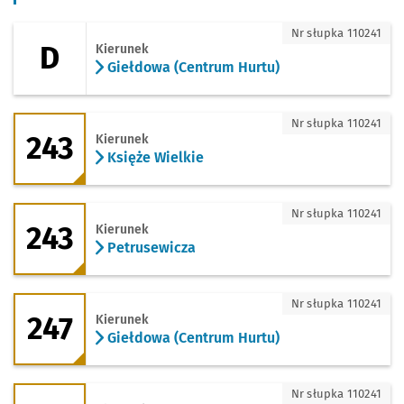
D - kierunek Giełdowa (Centrum Hurtu)
Nr słupka 110241
D
Kierunek
Giełdowa (Centrum Hurtu)
243 - kierunek Księże Wielkie
Nr słupka 110241
243
Kierunek
Księże Wielkie
243 - kierunek Petrusewicza
Nr słupka 110241
243
Kierunek
Petrusewicza
247 - kierunek Giełdowa (Centrum Hurt
Nr słupka 110241
247
Kierunek
Giełdowa (Centrum Hurtu)
248 - kierunek Racławicka
Nr słupka 110241