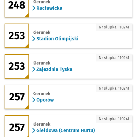
248
Kierunek
Racławicka
253 - kierunek Stadion Olimpijski
Nr słupka 110241
253
Kierunek
Stadion Olimpijski
253 - kierunek Zajezdnia Tyska
Nr słupka 110241
253
Kierunek
Zajezdnia Tyska
257 - kierunek Oporów
Nr słupka 110241
257
Kierunek
Oporów
257 - kierunek Giełdowa (Centrum Hurt
Nr słupka 110241
257
Kierunek
Giełdowa (Centrum Hurtu)