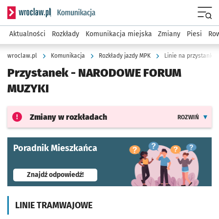
Serwis informacyjny wroclaw.pl podserwis: Komunikacja
Menu
Aktualności
Rozkłady
Komunikacja miejska
Zmiany
Piesi
Row
wroclaw.pl
Komunikacja
Rozkłady jazdy MPK
Linie na przystank
Przystanek -
NARODOWE FORUM
MUZYKI
Zmiany w rozkładach
ROZWIŃ
Poradnik Mieszkańca
- otworzy się w nowej karcie
Znajdź odpowiedź!
LINIE TRAMWAJOWE