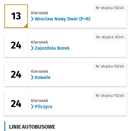
13 - kierunek Wrocław Nowy Dwór (P+R
Nr słupka 10240
13
Kierunek
Wrocław Nowy Dwór (P+R)
24 - kierunek Zajezdnia Borek
Nr słupka 10241
24
Kierunek
Zajezdnia Borek
24 - kierunek Kowale
Nr słupka 10240
24
Kierunek
Kowale
24 - kierunek Pilczyce
Nr słupka 10240
24
Kierunek
Pilczyce
LINIE AUTOBUSOWE