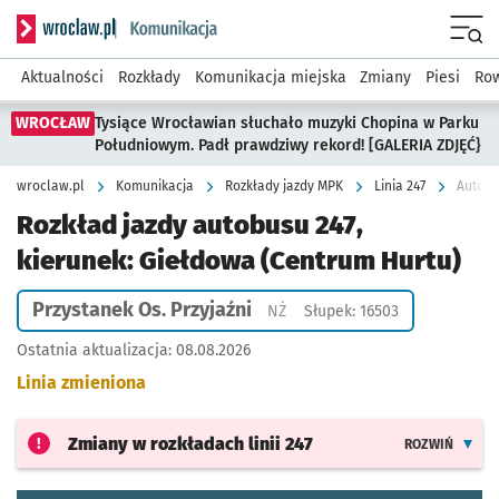
Serwis informacyjny wroclaw.pl podserwis: Komunikacja
Menu
Aktualności
Rozkłady
Komunikacja miejska
Zmiany
Piesi
Row
WROCŁAW
Tysiące Wrocławian słuchało muzyki Chopina w Parku
Południowym. Padł prawdziwy rekord! [GALERIA ZDJĘĆ}
wroclaw.pl
Komunikacja
Rozkłady jazdy MPK
Linia 247
Autobu
Rozkład jazdy autobusu 247,
kierunek: Giełdowa (Centrum Hurtu)
Przystanek Os. Przyjaźni
Przystanek na życzenie
NŻ
Słupek: 16503
Ostatnia aktualizacja:
08.08.2026
Linia zmieniona
Zmiany w rozkładach
linii 247
ROZWIŃ