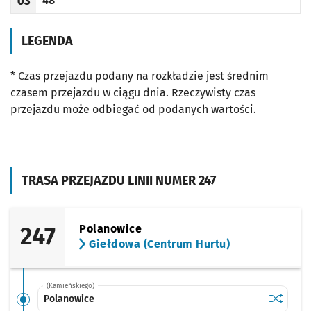
48
03
Odjazd
minut po godzinie 03
Godzina odjazdu
LEGENDA
* Czas przejazdu podany na rozkładzie jest średnim
czasem przejazdu w ciągu dnia. Rzeczywisty czas
przejazdu może odbiegać od podanych wartości.
TRASA PRZEJAZDU LINII NUMER 247
247
Polanowice
Giełdowa (Centrum Hurtu)
(Kamieńskiego)
Sprawdź p
Polanowi
Polanowice