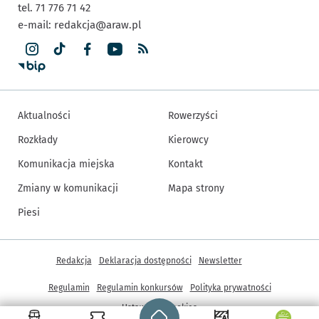
tel. 71 776 71 42
e-mail:
redakcja@araw.pl
Aktualności
Rowerzyści
Rozkłady
Kierowcy
Komunikacja miejska
Kontakt
Zmiany w komunikacji
Mapa strony
Piesi
Inne informacje
Redakcja
Deklaracja dostępności
Newsletter
Regulamin
Regulamin konkursów
Polityka prywatności
Strona główna - wroclaw.pl
Ustawienia cookies