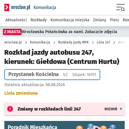
Serwis informacyjny wroclaw.pl podserwis: Komunikacja
Menu
Aktualności
Rozkłady
Komunikacja miejska
Zmiany
Piesi
Row
Z MIASTA
Wrocławska Potańcówka za nami. Zobaczcie zdjęcia
wroclaw.pl
Komunikacja
Rozkłady jazdy MPK
Linia 247
Autobu
Rozkład jazdy autobusu 247,
kierunek: Giełdowa (Centrum Hurtu)
Przystanek Kościelna
Przystanek na życzenie
NŻ
Słupek: 16701
Ostatnia aktualizacja:
08.08.2026
Linia zmieniona
Zmiany w rozkładach
linii 247
ROZWIŃ
Poradnik Mieszkańca