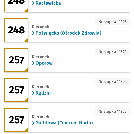
248
Racławicka
248 - kierunek Poświęcka (Ośrodek Zdr
Nr słupka 11326
248
Kierunek
Poświęcka (Ośrodek Zdrowia)
257 - kierunek Oporów
Nr słupka 11325
257
Kierunek
Oporów
257 - kierunek Rędzin
Nr słupka 11326
257
Kierunek
Rędzin
257 - kierunek Giełdowa (Centrum Hurt
Nr słupka 11325
257
Kierunek
Giełdowa (Centrum Hurtu)