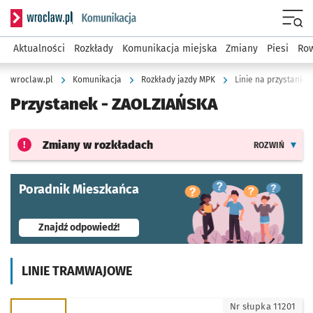
Serwis informacyjny wroclaw.pl podserwis: Komunikacja
Menu
Aktualności
Rozkłady
Komunikacja miejska
Zmiany
Piesi
Row
wroclaw.pl
Komunikacja
Rozkłady jazdy MPK
Linie na przystanku
Przystanek -
ZAOLZIAŃSKA
Zmiany w rozkładach
ROZWIŃ
Poradnik Mieszkańca
- otworzy się w nowej karcie
Znajdź odpowiedź!
LINIE TRAMWAJOWE
0 - kierunek Zajezdnia Borek
Nr słupka 11201