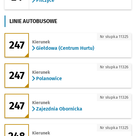
Pilczyce
LINIE AUTOBUSOWE
247 - kierunek Giełdowa (Centrum Hurt
Nr słupka 11325
247
Kierunek
Giełdowa (Centrum Hurtu)
247 - kierunek Polanowice
Nr słupka 11326
247
Kierunek
Polanowice
247 - kierunek Zajezdnia Obornicka
Nr słupka 11326
247
Kierunek
Zajezdnia Obornicka
248 - kierunek Racławicka
Nr słupka 11325
Kierunek