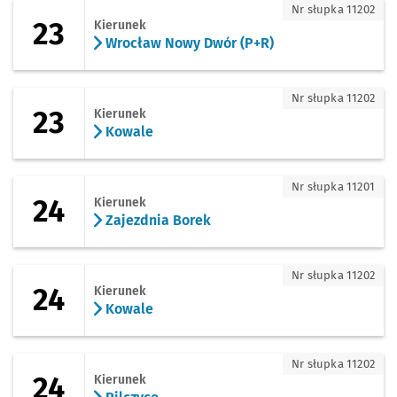
23 - kierunek Wrocław Nowy Dwór (P+R
Nr słupka 11202
23
Kierunek
Wrocław Nowy Dwór (P+R)
23 - kierunek Kowale
Nr słupka 11202
23
Kierunek
Kowale
24 - kierunek Zajezdnia Borek
Nr słupka 11201
24
Kierunek
Zajezdnia Borek
24 - kierunek Kowale
Nr słupka 11202
24
Kierunek
Kowale
24 - kierunek Pilczyce
Nr słupka 11202
24
Kierunek