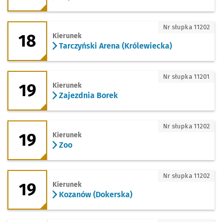
18 - kierunek Tarczyński Arena (Królew
Nr słupka 11202
18
Kierunek
Tarczyński Arena (Królewiecka)
19 - kierunek Zajezdnia Borek
Nr słupka 11201
19
Kierunek
Zajezdnia Borek
19 - kierunek Zoo
Nr słupka 11202
19
Kierunek
Zoo
19 - kierunek Kozanów (Dokerska)
Nr słupka 11202
19
Kierunek
Kozanów (Dokerska)