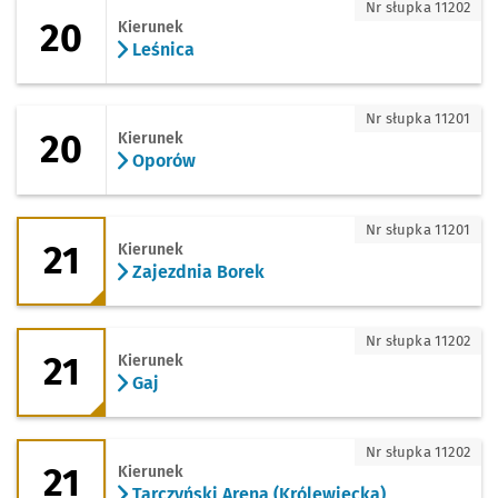
20 - kierunek Leśnica
Nr słupka 11202
20
Kierunek
Leśnica
20 - kierunek Oporów
Nr słupka 11201
20
Kierunek
Oporów
21 - kierunek Zajezdnia Borek
Nr słupka 11201
21
Kierunek
Zajezdnia Borek
21 - kierunek Gaj
Nr słupka 11202
21
Kierunek
Gaj
21 - kierunek Tarczyński Arena (Królewi
Nr słupka 11202
21
Kierunek
Tarczyński Arena (Królewiecka)