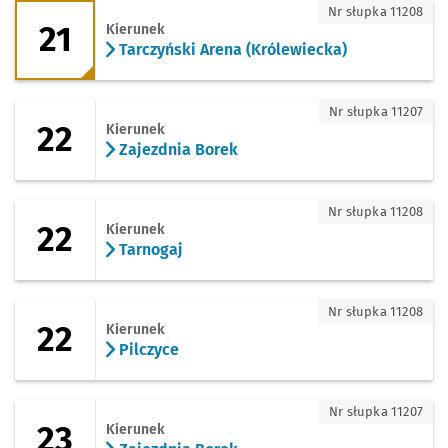
21 - kierunek Tarczyński Arena (Królewi
Nr słupka 11208
21
Kierunek
Tarczyński Arena (Królewiecka)
22 - kierunek Zajezdnia Borek
Nr słupka 11207
22
Kierunek
Zajezdnia Borek
22 - kierunek Tarnogaj
Nr słupka 11208
22
Kierunek
Tarnogaj
22 - kierunek Pilczyce
Nr słupka 11208
22
Kierunek
Pilczyce
23 - kierunek Zajezdnia Borek
Nr słupka 11207
23
Kierunek