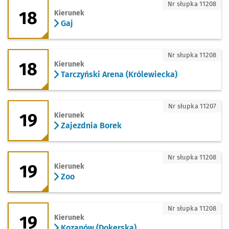
18 - kierunek Gaj
Nr słupka 11208
18
Kierunek
Gaj
18 - kierunek Tarczyński Arena (Królew
Nr słupka 11208
18
Kierunek
Tarczyński Arena (Królewiecka)
19 - kierunek Zajezdnia Borek
Nr słupka 11207
19
Kierunek
Zajezdnia Borek
19 - kierunek Zoo
Nr słupka 11208
19
Kierunek
Zoo
19 - kierunek Kozanów (Dokerska)
Nr słupka 11208
19
Kierunek
Kozanów (Dokerska)