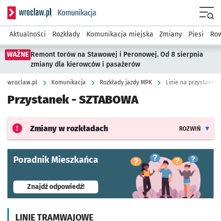
Serwis informacyjny wroclaw.pl podserwis: Komunikacja
Menu
Aktualności
Rozkłady
Komunikacja miejska
Zmiany
Piesi
Row
WAŻNE
Remont torów na Stawowej i Peronowej. Od 8 sierpnia
zmiany dla kierowców i pasażerów
wroclaw.pl
Komunikacja
Rozkłady jazdy MPK
Linie na przystanku
Przystanek -
SZTABOWA
Zmiany w rozkładach
ROZWIŃ
Poradnik Mieszkańca
- otworzy się w nowej karcie
Znajdź odpowiedź!
LINIE TRAMWAJOWE