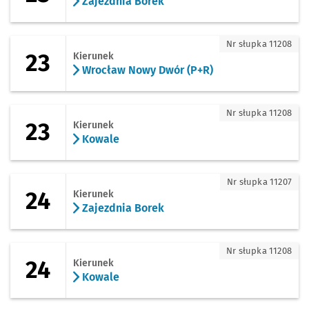
Zajezdnia Borek
23 - kierunek Wrocław Nowy Dwór (P+R
Nr słupka 11208
23
Kierunek
Wrocław Nowy Dwór (P+R)
23 - kierunek Kowale
Nr słupka 11208
23
Kierunek
Kowale
24 - kierunek Zajezdnia Borek
Nr słupka 11207
24
Kierunek
Zajezdnia Borek
24 - kierunek Kowale
Nr słupka 11208
24
Kierunek
Kowale