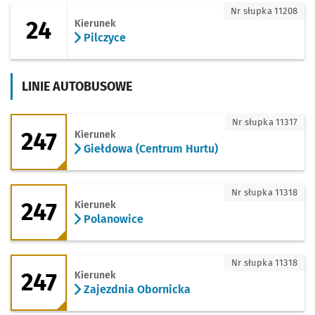
24 - kierunek Pilczyce
Nr słupka 11208
24
Kierunek
Pilczyce
LINIE AUTOBUSOWE
247 - kierunek Giełdowa (Centrum Hurt
Nr słupka 11317
247
Kierunek
Giełdowa (Centrum Hurtu)
247 - kierunek Polanowice
Nr słupka 11318
247
Kierunek
Polanowice
247 - kierunek Zajezdnia Obornicka
Nr słupka 11318
247
Kierunek
Zajezdnia Obornicka