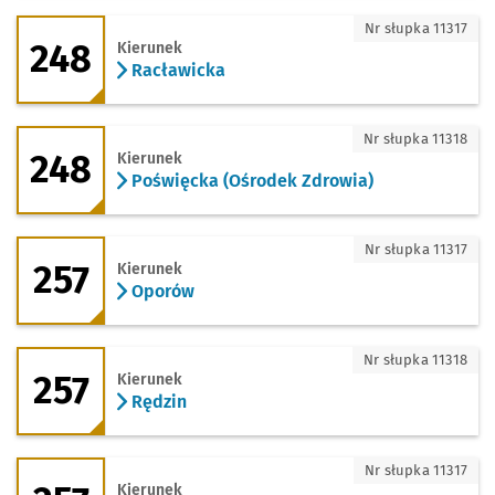
248 - kierunek Racławicka
Nr słupka 11317
248
Kierunek
Racławicka
248 - kierunek Poświęcka (Ośrodek Zdr
Nr słupka 11318
248
Kierunek
Poświęcka (Ośrodek Zdrowia)
257 - kierunek Oporów
Nr słupka 11317
257
Kierunek
Oporów
257 - kierunek Rędzin
Nr słupka 11318
257
Kierunek
Rędzin
257 - kierunek Giełdowa (Centrum Hurt
Nr słupka 11317
Kierunek