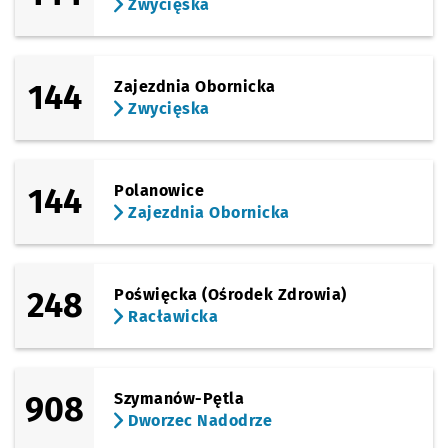
Zwycięska
(Karmelkowa)
Sprawdź propo
Wałbrzyska
Czas prz
Wałbrzyska
67'
Przystanek na życzenie
NŻ
(Karmelkowa)
144
Zajezdnia Obornicka
Sprawdź propo
Marchewkowa
Czas prze
Marchewkowa
68'
Przystanek na życzenie
NŻ
Zwycięska
(Giełdowa)
Sprawdź propo
Giełdowa (Cen
Czas prze
Giełdowa (Centrum Hurtu)
69'
144
Polanowice
Zajezdnia Obornicka
248
Poświęcka (Ośrodek Zdrowia)
Racławicka
908
Szymanów-Pętla
Dworzec Nadodrze