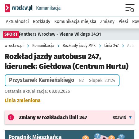
Serwis informacyjny wroclaw.pl podserwis: Komunikacja
Menu
Aktualności
Rozkłady
Komunikacja miejska
Zmiany
Piesi
Row
SPORT
Panthers Wrocław - Vienna Wikings 34:31
wroclaw.pl
Komunikacja
Rozkłady jazdy MPK
Linia 247
Autobu
Rozkład jazdy autobusu 247,
kierunek: Giełdowa (Centrum Hurtu)
Przystanek Kamieńskiego
Przystanek na życzenie
NŻ
Słupek: 23124
Ostatnia aktualizacja:
08.08.2026
Linia zmieniona
Zmiany w rozkładach
linii 247
ROZWIŃ
Poradnik Mieszkańca