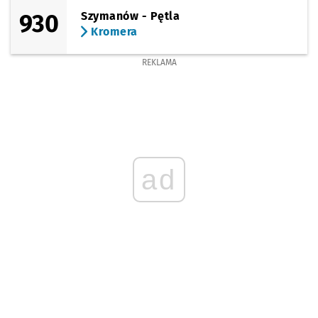
930
Szymanów - Pętla
Kromera
REKLAMA
ad