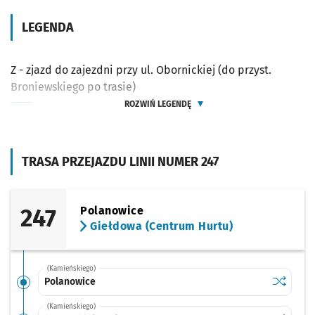
LEGENDA
Z - zjazd do zajezdni przy ul. Obornickiej (do przyst.
Broniewskiego po trasie)
ROZWIŃ LEGENDĘ
TRASA PRZEJAZDU LINII NUMER 247
247
Polanowice
Giełdowa (Centrum Hurtu)
(Kamieńskiego)
Sprawdź p
Polanowi
Polanowice
(Kamieńskiego)