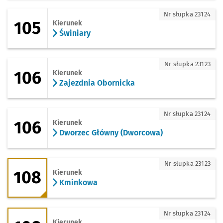
105 - kierunek Świniary
Nr słupka 23124
105
Kierunek
Świniary
106 - kierunek Zajezdnia Obornicka
Nr słupka 23123
106
Kierunek
Zajezdnia Obornicka
106 - kierunek Dworzec Główny (Dworc
Nr słupka 23124
106
Kierunek
Dworzec Główny (Dworcowa)
108 - kierunek Kminkowa
Nr słupka 23123
108
Kierunek
Kminkowa
108 - kierunek Dworzec Nadodrze
Nr słupka 23124
Kierunek