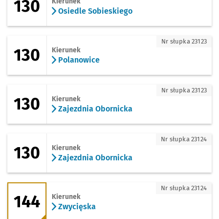
130
Kierunek
Osiedle Sobieskiego
130 - kierunek Polanowice
Nr słupka 23123
130
Kierunek
Polanowice
130 - kierunek Zajezdnia Obornicka
Nr słupka 23123
130
Kierunek
Zajezdnia Obornicka
130 - kierunek Zajezdnia Obornicka
Nr słupka 23124
130
Kierunek
Zajezdnia Obornicka
144 - kierunek Zwycięska
Nr słupka 23124
144
Kierunek
Zwycięska