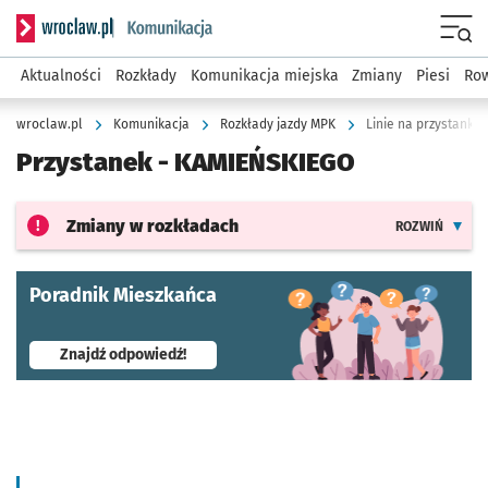
Serwis informacyjny wroclaw.pl podserwis: Komunikacja
Menu
Aktualności
Rozkłady
Komunikacja miejska
Zmiany
Piesi
Row
wroclaw.pl
Komunikacja
Rozkłady jazdy MPK
Linie na przystanku
Przystanek -
KAMIEŃSKIEGO
Zmiany w rozkładach
ROZWIŃ
Poradnik Mieszkańca
- otworzy się w nowej karcie
Znajdź odpowiedź!