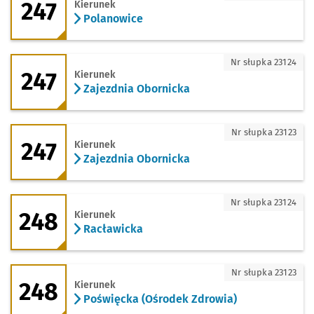
247
Kierunek
Polanowice
247 - kierunek Zajezdnia Obornicka
Nr słupka 23124
247
Kierunek
Zajezdnia Obornicka
247 - kierunek Zajezdnia Obornicka
Nr słupka 23123
247
Kierunek
Zajezdnia Obornicka
248 - kierunek Racławicka
Nr słupka 23124
248
Kierunek
Racławicka
248 - kierunek Poświęcka (Ośrodek Zdr
Nr słupka 23123
248
Kierunek
Poświęcka (Ośrodek Zdrowia)