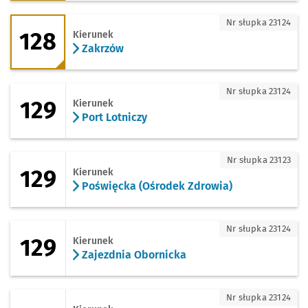
128 - kierunek Zakrzów
Nr słupka 23124
128
Kierunek
Zakrzów
129 - kierunek Port Lotniczy
Nr słupka 23124
129
Kierunek
Port Lotniczy
129 - kierunek Poświęcka (Ośrodek Zdr
Nr słupka 23123
129
Kierunek
Poświęcka (Ośrodek Zdrowia)
129 - kierunek Zajezdnia Obornicka
Nr słupka 23124
129
Kierunek
Zajezdnia Obornicka
130 - kierunek Osiedle Sobieskiego
Nr słupka 23124