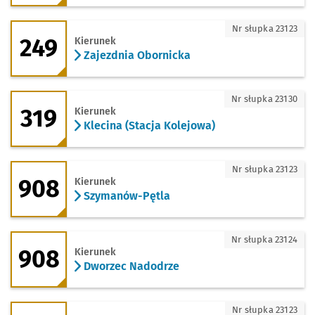
249 - kierunek Zajezdnia Obornicka
Nr słupka 23123
249
Kierunek
Zajezdnia Obornicka
319 - kierunek Klecina (Stacja Kolejowa
Nr słupka 23130
319
Kierunek
Klecina (Stacja Kolejowa)
908 - kierunek Szymanów-Pętla
Nr słupka 23123
908
Kierunek
Szymanów-Pętla
908 - kierunek Dworzec Nadodrze
Nr słupka 23124
908
Kierunek
Dworzec Nadodrze
908 - kierunek Kryniczno - Kościół
Nr słupka 23123