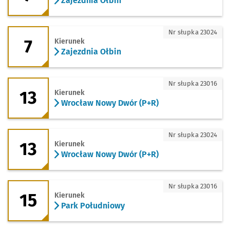
Zajezdnia Ołbin
7 - kierunek Zajezdnia Ołbin
Nr słupka 23024
7
Kierunek
Zajezdnia Ołbin
13 - kierunek Wrocław Nowy Dwór (P+R
Nr słupka 23016
13
Kierunek
Wrocław Nowy Dwór (P+R)
13 - kierunek Wrocław Nowy Dwór (P+R
Nr słupka 23024
13
Kierunek
Wrocław Nowy Dwór (P+R)
15 - kierunek Park Południowy
Nr słupka 23016
15
Kierunek
Park Południowy