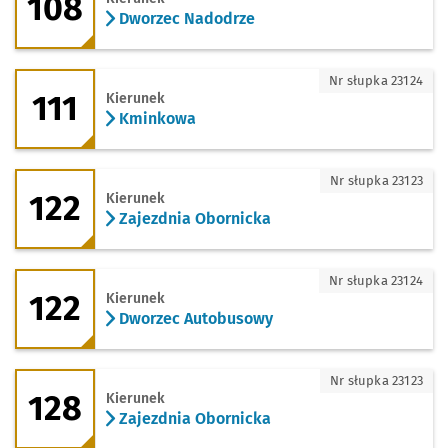
108
Dworzec Nadodrze
111 - kierunek Kminkowa
Nr słupka 23124
111
Kierunek
Kminkowa
122 - kierunek Zajezdnia Obornicka
Nr słupka 23123
122
Kierunek
Zajezdnia Obornicka
122 - kierunek Dworzec Autobusowy
Nr słupka 23124
122
Kierunek
Dworzec Autobusowy
128 - kierunek Zajezdnia Obornicka
Nr słupka 23123
128
Kierunek
Zajezdnia Obornicka