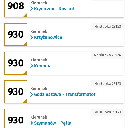
908
Kierunek
Kryniczno - Kościół
930 - kierunek Krzyżanowice
Nr słupka 23123
930
Kierunek
Krzyżanowice
930 - kierunek Kromera
Nr słupka 23124
930
Kierunek
Kromera
930 - kierunek Godzieszowa - Transfor
Nr słupka 23123
930
Kierunek
Godzieszowa - Transformator
930 - kierunek Szymanów - Pętla
Nr słupka 23123
930
Kierunek
Szymanów - Pętla