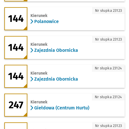
144 - kierunek Polanowice
Nr słupka 23123
144
Kierunek
Polanowice
144 - kierunek Zajezdnia Obornicka
Nr słupka 23123
144
Kierunek
Zajezdnia Obornicka
144 - kierunek Zajezdnia Obornicka
Nr słupka 23124
144
Kierunek
Zajezdnia Obornicka
247 - kierunek Giełdowa (Centrum Hurt
Nr słupka 23124
247
Kierunek
Giełdowa (Centrum Hurtu)
247 - kierunek Polanowice
Nr słupka 23123