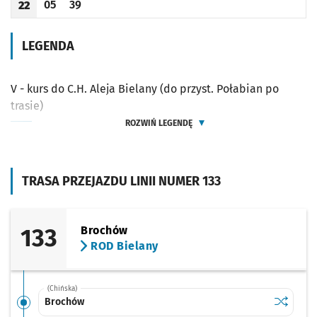
05
39
22
Odjazd
minut po godzinie 22
Odjazd
minut po godzinie 22
Godzina odjazdu
LEGENDA
V - kurs do C.H. Aleja Bielany (do przyst. Połabian po
trasie)
ROZWIŃ LEGENDĘ
TRASA PRZEJAZDU LINII NUMER 133
133
Brochów
ROD Bielany
(Chińska)
Sprawdź p
Brochów
Brochów