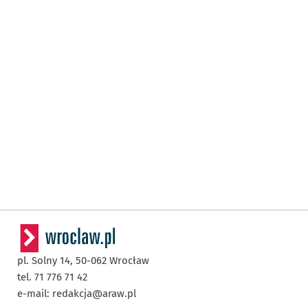
pl. Solny 14,
50-062
Wrocław
tel. 71 776 71 42
e-mail:
redakcja@araw.pl