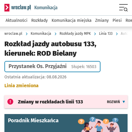
Serwis informacyjny wroclaw.pl podserwis: Komunikacja
Menu
Aktualności
Rozkłady
Komunikacja miejska
Zmiany
Piesi
Row
wroclaw.pl
Komunikacja
Rozkłady jazdy MPK
Linia 133
Autobus
Rozkład jazdy autobusu 133,
kierunek: ROD Bielany
Przystanek Os. Przyjaźni
Słupek: 16503
Ostatnia aktualizacja:
08.08.2026
Linia zmieniona
Zmiany w rozkładach
linii 133
ROZWIŃ
Poradnik Mieszkańca