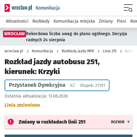
Serwis informacyjny wroclaw.pl podserwis: Komunikacja
Menu
Aktualności
Rozkłady
Komunikacja miejska
Zmiany
Piesi
Row
WROCŁAW
Rekordowa liczba uwag do planu ogólnego. Decyzja
radnych 24 sierpnia
wroclaw.pl
Komunikacja
Rozkłady jazdy MPK
Linia 251
Autobus
Rozkład jazdy autobusu 251,
kierunek: Krzyki
Przystanek Dyrekcyjna
Przystanek na życzenie
NŻ
Słupek: 21101
Ostatnia aktualizacja:
13.06.2026
Linia zmieniona
Zmiany w rozkładach
linii 251
ROZWIŃ