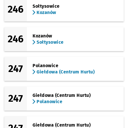
246
Sołtysowice
(Sowia)
Kozanów
Sprawdź propo
Sowia
Czas prze
Sowia
48'
Przystanek na życzenie
NŻ
(Karkonoska)
Sprawdź propo
Krzyki
Czas prze
Krzyki
50'
246
Kozanów
Sołtysowice
247
Polanowice
Giełdowa (Centrum Hurtu)
247
Giełdowa (Centrum Hurtu)
Polanowice
Giełdowa (Centrum Hurtu)