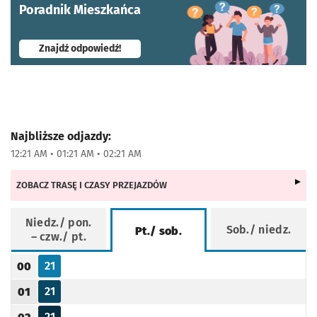
Poradnik Mieszkańca
- otworzy się w nowej karcie
Znajdź odpowiedź!
Najbliższe odjazdy:
12:21 AM • 01:21 AM • 02:21 AM
ZOBACZ TRASĘ I CZASY PRZEJAZDÓW
Niedz./ pon.
Sob./ niedz.
Pt./ sob.
– czw./ pt.
Rozkład jazdy -
Pt./ sob.
21
00
Odjazd
minut po godzinie 00
Godzina odjazdu
21
01
Odjazd
minut po godzinie 01
Godzina odjazdu
21