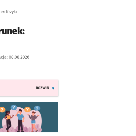
er: Krzyki
runek:
acja:
08.08.2026
ROZWIŃ
INFORMACJE O ZMIANACH W ROZKŁADACH JAZDY LINII
worzy się w nowej karcie