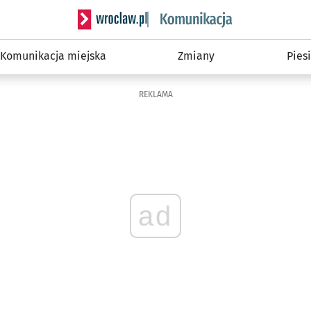
Serwis informacyjny wroclaw.pl podserwis: Ko
Komunikacja miejska
Zmiany
Piesi
REKLAMA
ad