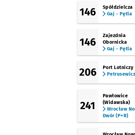
Spółdzielcza
146
Gaj - Pętla
Zajezdnia
146
Obornicka
Gaj - Pętla
Port Lotniczy
206
Petrusewic
Pawłowice
241
(Widawska)
Wrocław N
Dwór (P+R)
Wrocław Now