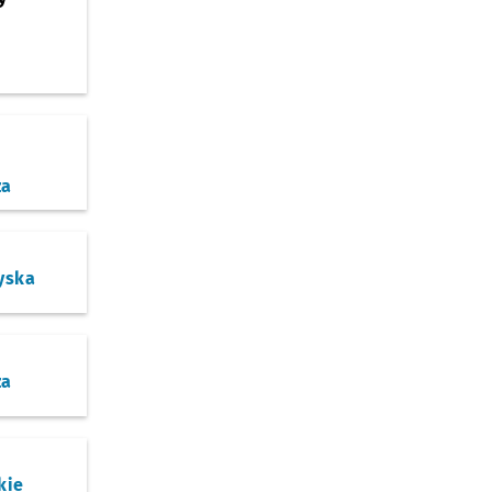
za
yska
za
kie