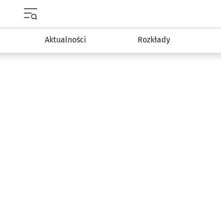
Menu główne portalu wroclaw.pl
Aktualności
Rozkłady