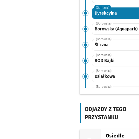
(Gliniana)
Dyrekcyjna
(Borowska)
Borowska (Aquapark)
(Borowska)
Śliczna
(Borowska)
ROD Bajki
(Borowska)
Działkowa
(Borowska)
Borowska (Szpital)
(Grota-Roweckiego)
Przystankowa
ODJAZDY Z TEGO
PRZYSTANKU
(Grota-Roweckiego)
Wojszyce
(Grota-Roweckiego)
Osiedle