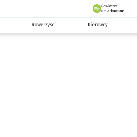
Powietrze
we Wrocławiu
munikacja
umiarkowane
Rowerzyści
Kierowcy