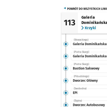
POWRÓT DO WSZYSTKICH LINI
Galeria
113
Dominikańsk
Krzyki
(Słowackiego)
Galeria Dominikańska
(Piotra Skargi)
Galeria Dominikańska
(Piotra Skargi)
Bastion Sakwowy
(Piłsudskiego)
Dworzec Główny
(Swobodna)
EPI
(Ślężna)
Dworzec Autobusowy