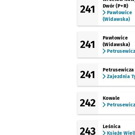
241
Dwór (P+R)
Pawłowice
(Widawska)
Pawłowice
241
(Widawska)
Petrusewic
Petrusewicza
241
Zajezdnia T
Kowale
242
Petrusewic
Leśnica
243
Księże Wiel