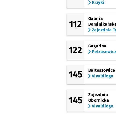
Krzyki
Partynice (Tor
Wyścigów Konnych)
(Karkonoska)
Galeria
Przyjaźni
112
Przystanek 
NŻ
Dominikańsk
Zajezdnia T
(Karkonoska)
Krzyki
Gagarina
122
Petrusewic
Bartoszowice
145
Vivaldiego
Zajezdnia
145
Obornicka
Vivaldiego