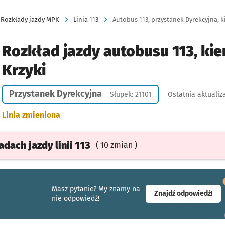
Rozkłady jazdy MPK
Linia 113
Autobus 113, przystanek Dyrekcyjna, ki
Rozkład jazdy autobusu 113, kie
Krzyki
Przystanek Dyrekcyjna
Słupek: 21101
Ostatnia aktualiz
Linia zmieniona
ładach
jazdy
linii 113
( 10 zmian )
Masz pytanie? My znamy na
- ot
Znajdź odpowiedź!
nie odpowiedź!