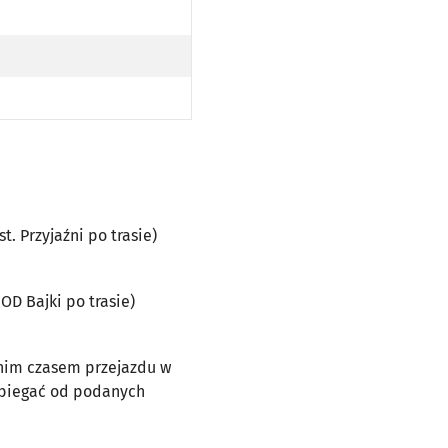
 PRZYJAŹNI PO TRASIE)
BAJKI PO TRASIE)
t. Przyjaźni po trasie)
ROD Bajki po trasie)
dnim czasem przejazdu w
dbiegać od podanych