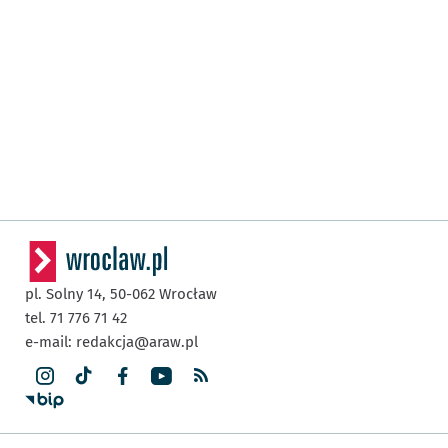
pl. Solny 14,
50-062
Wrocław
tel. 71 776 71 42
e-mail:
redakcja@araw.pl