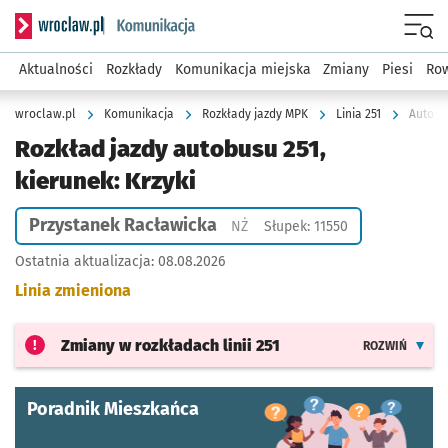
Serwis informacyjny wroclaw.pl podserwis: Komunikacja
Menu
Aktualności
Rozkłady
Komunikacja miejska
Zmiany
Piesi
Row
wroclaw.pl
Komunikacja
Rozkłady jazdy MPK
Linia 251
Autobus
Rozkład jazdy autobusu 251,
kierunek: Krzyki
Przystanek Racławicka
Przystanek na życzenie
NŻ
Słupek: 11550
Ostatnia aktualizacja:
08.08.2026
Linia zmieniona
Zmiany w rozkładach
linii 251
ROZWIŃ
Poradnik Mieszkańca