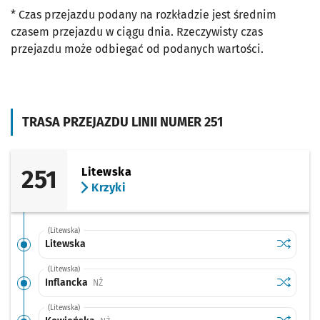
* Czas przejazdu podany na rozkładzie jest średnim
czasem przejazdu w ciągu dnia. Rzeczywisty czas
przejazdu może odbiegać od podanych wartości.
TRASA PRZEJAZDU LINII NUMER 251
251
Litewska
Krzyki
(Litewska)
Sprawdź p
Litewska
Litewska
(Litewska)
Sprawdź p
Inflancka
Inflancka
Przystanek na życzenie
NŻ
(Litewska)