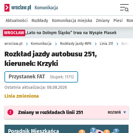
Serwis informacyjny wroclaw.pl podserwis: Komunikacja
Menu
Aktualności
Rozkłady
Komunikacja miejska
Zmiany
Piesi
Row
WROCŁAW
„Lato na Dolnym Śląsku” trwa na Wyspie Piasek
wroclaw.pl
Komunikacja
Rozkłady jazdy MPK
Linia 251
Autobus
Rozkład jazdy autobusu 251,
kierunek: Krzyki
Przystanek FAT
Słupek: 11712
Ostatnia aktualizacja:
08.08.2026
Linia zmieniona
Zmiany w rozkładach
linii 251
ROZWIŃ
Poradnik Mieszkańca