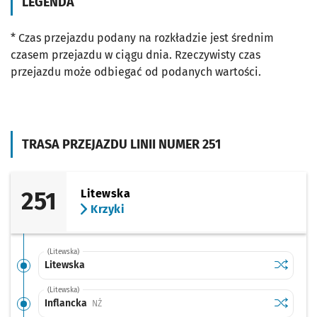
LEGENDA
* Czas przejazdu podany na rozkładzie jest średnim
czasem przejazdu w ciągu dnia. Rzeczywisty czas
przejazdu może odbiegać od podanych wartości.
TRASA PRZEJAZDU LINII NUMER 251
251
Litewska
Krzyki
(Litewska)
Sprawdź p
Litewska
Litewska
(Litewska)
Sprawdź p
Inflancka
Inflancka
Przystanek na życzenie
NŻ