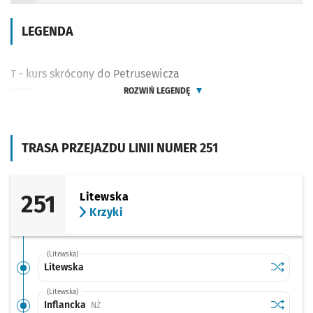
LEGENDA
T - kurs skrócony do Petrusewicza
ROZWIŃ LEGENDĘ
TRASA PRZEJAZDU LINII NUMER 251
251
Litewska
Krzyki
(Litewska)
Sprawdź p
Litewska
Litewska
(Litewska)
Sprawdź p
Inflancka
Inflancka
Przystanek na życzenie
NŻ