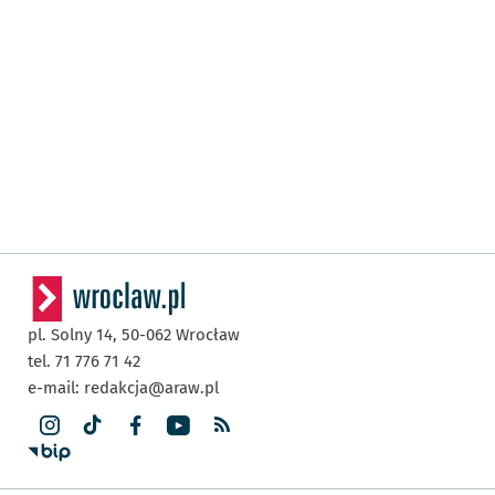
pl. Solny 14,
50-062
Wrocław
tel. 71 776 71 42
e-mail:
redakcja@araw.pl