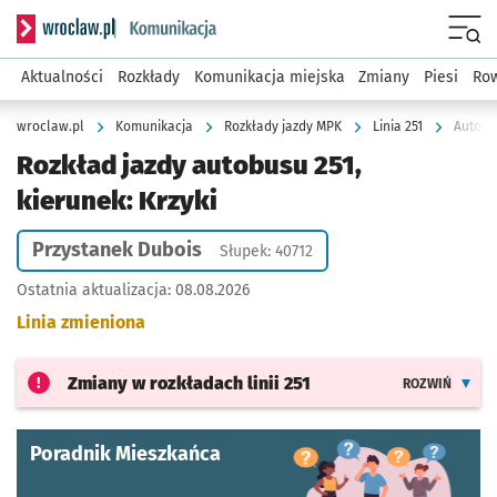
Serwis informacyjny wroclaw.pl podserwis: Komunikacja
Menu
Aktualności
Rozkłady
Komunikacja miejska
Zmiany
Piesi
Row
wroclaw.pl
Komunikacja
Rozkłady jazdy MPK
Linia 251
Autobus
Rozkład jazdy autobusu 251,
kierunek: Krzyki
Przystanek Dubois
Słupek: 40712
Ostatnia aktualizacja:
08.08.2026
Linia zmieniona
Zmiany w rozkładach
linii 251
ROZWIŃ
Poradnik Mieszkańca