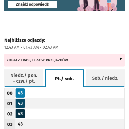
- otworzy się w nowej karcie
Znajdź odpowiedź!
Najbliższe odjazdy:
12:43 AM • 01:43 AM • 02:43 AM
ZOBACZ TRASĘ I CZASY PRZEJAZDÓW
Niedz./ pon.
Sob./ niedz.
Pt./ sob.
– czw./ pt.
Rozkład jazdy -
Pt./ sob.
43
00
Odjazd
minut po godzinie 00
Godzina odjazdu
43
01
Odjazd
minut po godzinie 01
Godzina odjazdu
43
02
Odjazd
minut po godzinie 02
Godzina odjazdu
43
03
Odjazd
minut po godzinie 03
Godzina odjazdu