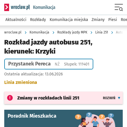
Serwis informacyjny wroclaw.pl podserwis: Komunikacja
Menu
Aktualności
Rozkłady
Komunikacja miejska
Zmiany
Piesi
Row
wroclaw.pl
Komunikacja
Rozkłady jazdy MPK
Linia 251
Autobus
Rozkład jazdy autobusu 251,
kierunek: Krzyki
Przystanek Pereca
Przystanek na życzenie
NŻ
Słupek: 111401
Ostatnia aktualizacja:
13.06.2026
Linia zmieniona
Zmiany w rozkładach
linii 251
ROZWIŃ
Poradnik Mieszkańca