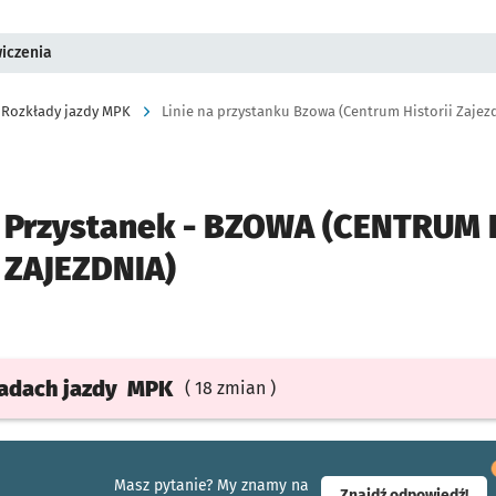
wiczenia
Rozkłady jazdy MPK
Linie na przystanku Bzowa (Centrum Historii Zajez
Przystanek -
BZOWA (CENTRUM H
ZAJEZDNIA)
ładach
jazdy
MPK
( 18 zmian )
Masz pytanie? My znamy na
- ot
Znajdź odpowiedź!