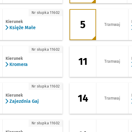
że Małe
5 - kierunek Zajezd
Nr słupka 11602
5
Kierunek
Tramwaj
Księże Małe
omera
11 - kierunek Opor
Nr słupka 11602
11
Kierunek
Tramwaj
Kromera
ezdnia Gaj
14 - kierunek Krzyk
Nr słupka 11602
14
Kierunek
Tramwaj
Zajezdnia Gaj
obowice
14 - kierunek Zajez
Nr słupka 11602