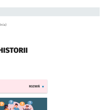
dnia)
ISTORII
ROZWIŃ
INFORMACJE O ZMIANACH W ROZKŁADACH JAZDY MPK
worzy się w nowej karcie