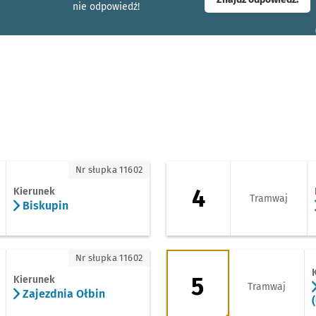
nie odpowiedź!
upin
4 - kierunek Opor
Nr słupka 11602
4
Kierunek
Tramwaj
Biskupin
zdnia Ołbin
5 - kierunek Grabi
Nr słupka 11602
5
Kierunek
Tramwaj
Zajezdnia Ołbin