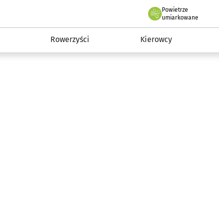
Powietrze
we Wrocławiu
munikacja
umiarkowane
Rowerzyści
Kierowcy