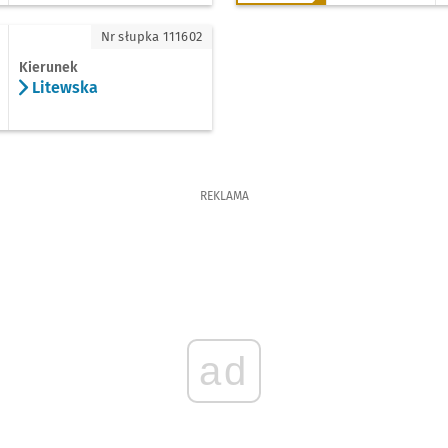
tewska
Nr słupka 111602
Kierunek
Litewska
REKLAMA
ad