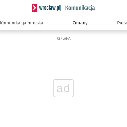
Serwis informacyjny wroclaw.pl podserwis: Ko
Komunikacja miejska
Zmiany
Piesi
REKLAMA
ad