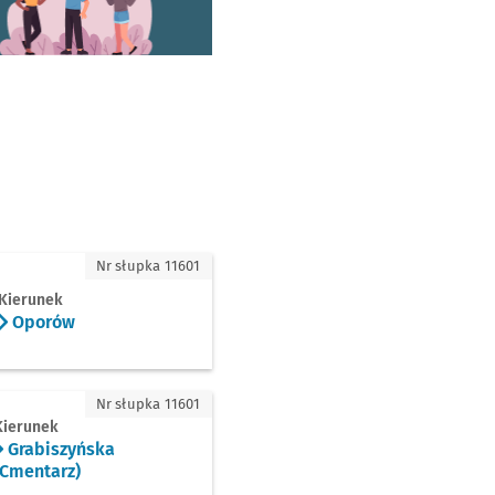
ów
Nr słupka 11601
Kierunek
Oporów
szyńska (Cmentarz)
Nr słupka 11601
Kierunek
Grabiszyńska
(Cmentarz)