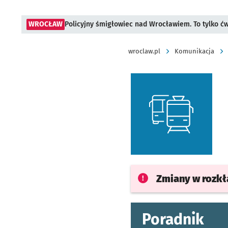
WROCŁAW
Policyjny śmigłowiec nad Wrocławiem. To tylko ć
wroclaw.pl
Komunikacja
Zmiany w rozk
Poradnik