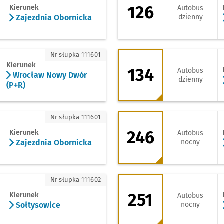
126
Kierunek
Autobus
Zajezdnia Obornicka
dzienny
rocław Nowy Dwór (P+R)
134 - kierunek Księ
Nr słupka 111601
Kierunek
134
Autobus
Wrocław Nowy Dwór
dzienny
(P+R)
jezdnia Obornicka
246 - kierunek Ko
Nr słupka 111601
246
Kierunek
Autobus
Zajezdnia Obornicka
nocny
ołtysowice
251 - kierunek Krzy
Nr słupka 111602
251
Kierunek
Autobus
Sołtysowice
nocny