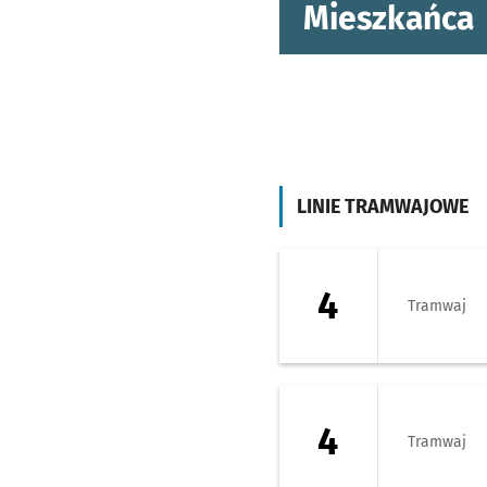
Mieszkańca
LINIE TRAMWAJOWE
4 - kierunek Bisk
4
Tramwaj
4 - kierunek Zaje
4
Tramwaj