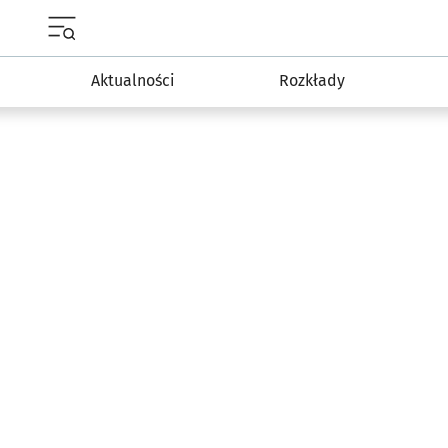
Menu główne portalu wroclaw.pl
Aktualności
Rozkłady