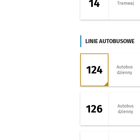
14
Tramwaj
LINIE AUTOBUSOWE
124 - kierunek W
124
Autobus
dzienny
126 - kierunek W
126
Autobus
dzienny
126 - kierunek Z