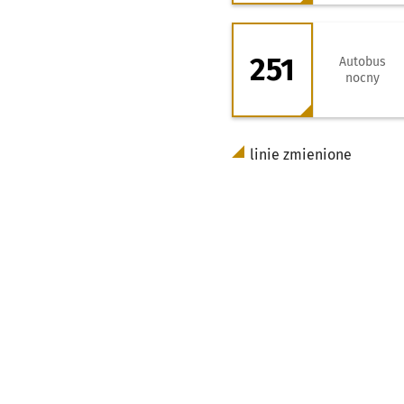
251 - kierunek Li
251
Autobus
nocny
linie zmienione