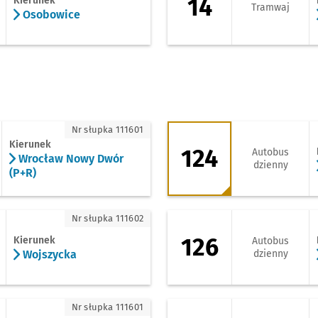
14
Kierunek
Tramwaj
Osobowice
rocław Nowy Dwór (P+R)
124 - kierunek Księ
Nr słupka 111601
Kierunek
124
Autobus
Wrocław Nowy Dwór
dzienny
(P+R)
ojszycka
126 - kierunek Ko
Nr słupka 111602
126
Kierunek
Autobus
Wojszycka
dzienny
ajezdnia Obornicka
126 - kierunek Krzy
Nr słupka 111601