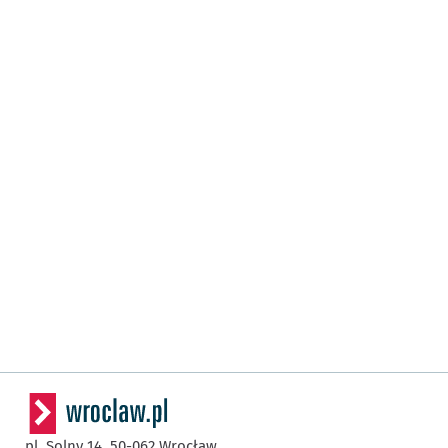
pl. Solny 14,
50-062
Wrocław