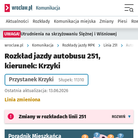
Serwis informacyjny wroclaw.pl podserwis: Komunikacja
Menu
Aktualności
Rozkłady
Komunikacja miejska
Zmiany
Piesi
Row
UWAGA!
Utrudnienia na skrzyżowaniu Ślężnej i Wiśniowej
wroclaw.pl
Komunikacja
Rozkłady jazdy MPK
Linia 251
Autobus
Rozkład jazdy autobusu 251,
kierunek: Krzyki
Przystanek Krzyki
Słupek: 11310
Ostatnia aktualizacja:
13.06.2026
Linia zmieniona
Zmiany w rozkładach
linii 251
ROZWIŃ
Poradnik Mieszkańca