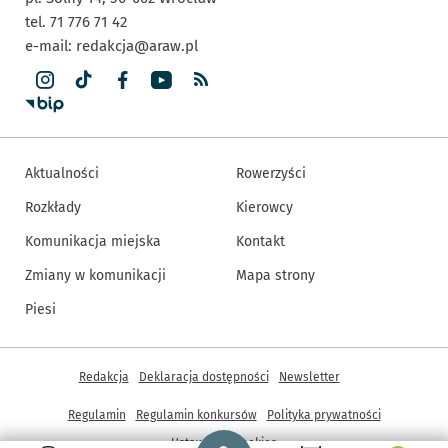
tel. 71 776 71 42
e-mail:
redakcja@araw.pl
Aktualności
Rowerzyści
Rozkłady
Kierowcy
Komunikacja miejska
Kontakt
Zmiany w komunikacji
Mapa strony
Piesi
Inne informacje
Redakcja
Deklaracja dostępności
Newsletter
Regulamin
Regulamin konkursów
Polityka prywatności
Strona główna - wroclaw.pl
Ustawienia cookies