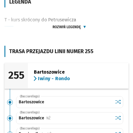
LEGENDA
T - kurs skrócony do Petrusewicza
ROZWIŃ LEGENDĘ
TRASA PRZEJAZDU LINII NUMER 255
255
Bartoszowice
Iwiny - Rondo
(Bacciarellego)
Sprawdź p
Bartoszo
Bartoszowice
(Bacciarellego)
Sprawdź p
Bartoszo
Bartoszowice
Przystanek na życzenie
NŻ
(Bacciarellego)