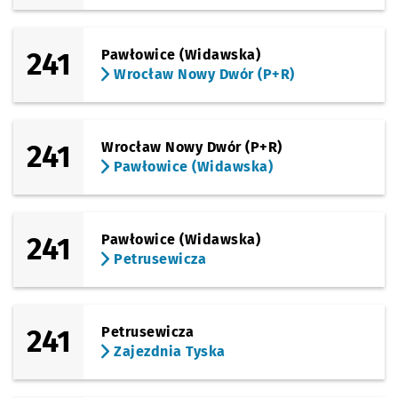
(Buforowa)
Sprawdź propo
Jagodno (P+R)
Czas prze
Jagodno (P+R)
26'
Przystanek na życzenie
NŻ
241
Pawłowice (Widawska)
Wrocław Nowy Dwór (P+R)
(Buforowa)
Sprawdź propo
Vivaldiego
Czas prze
Vivaldiego
28'
Przystanek na życzenie
NŻ
(Strzelińska)
Sprawdź propo
Iwiny - Rondo
Czas prze
Iwiny - Rondo
30'
241
Wrocław Nowy Dwór (P+R)
Pawłowice (Widawska)
241
Pawłowice (Widawska)
Petrusewicza
241
Petrusewicza
Zajezdnia Tyska