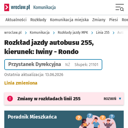
Serwis informacyjny wroclaw.pl podserwis: Komunikacja
Menu
Aktualności
Rozkłady
Komunikacja miejska
Zmiany
Piesi
Row
wroclaw.pl
Komunikacja
Rozkłady jazdy MPK
Linia 255
Autobu
Rozkład jazdy autobusu 255,
kierunek: Iwiny - Rondo
Przystanek Dyrekcyjna
Przystanek na życzenie
NŻ
Słupek: 21101
Ostatnia aktualizacja:
13.06.2026
Linia zmieniona
Zmiany w rozkładach
linii 255
ROZWIŃ
Poradnik Mieszkańca