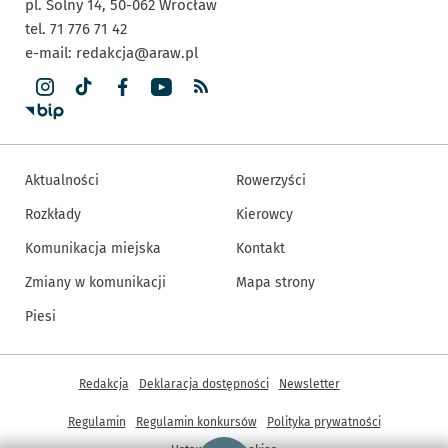
pl. Solny 14,
50-062
Wrocław
tel. 71 776 71 42
e-mail:
redakcja@araw.pl
Aktualności
Rowerzyści
Rozkłady
Kierowcy
Komunikacja miejska
Kontakt
Zmiany w komunikacji
Mapa strony
Piesi
Inne informacje
Redakcja
Deklaracja dostępności
Newsletter
Regulamin
Regulamin konkursów
Polityka prywatności