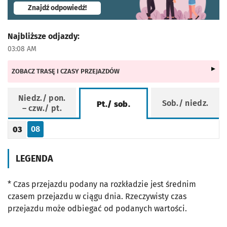
- otworzy się w nowej karcie
Znajdź odpowiedź!
Najbliższe odjazdy:
03:08 AM
ZOBACZ TRASĘ I CZASY PRZEJAZDÓW
Niedz./ pon.
Sob./ niedz.
Pt./ sob.
– czw./ pt.
Rozkład jazdy -
Pt./ sob.
08
03
Odjazd
minut po godzinie 03
Godzina odjazdu
LEGENDA
* Czas przejazdu podany na rozkładzie jest średnim
czasem przejazdu w ciągu dnia. Rzeczywisty czas
przejazdu może odbiegać od podanych wartości.