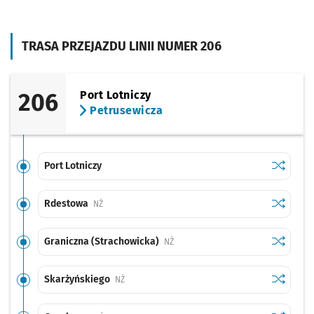
TRASA PRZEJAZDU LINII NUMER 206
206
Port Lotniczy
Petrusewicza
Sprawdź p
Port Lotn
Port Lotniczy
Sprawdź p
Rdestow
Rdestowa
Przystanek na życzenie
NŻ
Sprawdź p
Graniczn
Graniczna (Strachowicka)
Przystanek na życzenie
NŻ
Sprawdź p
Skarżyńs
Skarżyńskiego
Przystanek na życzenie
NŻ