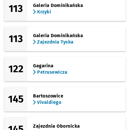
113
Galeria Dominikańska
Sprawdź p
Arkady (C
Arkady (Capitol)
Krzyki
Sprawdź p
EPI
EPI
Przystanek na życzenie
NŻ
113
Galeria Dominikańska
Sprawdź p
Dworzec 
Dworzec Autobusowy
Zajezdnia Tyska
Sprawdź p
Dyrekcyj
Dyrekcyjna
122
Gagarina
Sprawdź p
Petrusew
Petrusewicza
Petrusewicza
145
Bartoszowice
Vivaldiego
145
Zajezdnia Obornicka