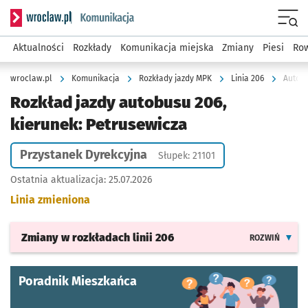
Serwis informacyjny wroclaw.pl podserwis: Komunikacja
Menu
Aktualności
Rozkłady
Komunikacja miejska
Zmiany
Piesi
Row
wroclaw.pl
Komunikacja
Rozkłady jazdy MPK
Linia 206
Autobu
Rozkład jazdy autobusu 206,
kierunek: Petrusewicza
Przystanek Dyrekcyjna
Słupek: 21101
Ostatnia aktualizacja:
25.07.2026
Linia zmieniona
Zmiany w rozkładach
linii 206
ROZWIŃ
Poradnik Mieszkańca