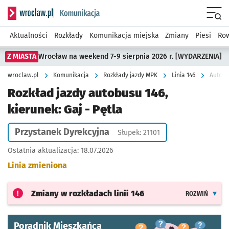
Serwis informacyjny wroclaw.pl podserwis: Komunikacja
Menu
Aktualności
Rozkłady
Komunikacja miejska
Zmiany
Piesi
Row
Z MIASTA
Wrocław na weekend 7-9 sierpnia 2026 r. [WYDARZENIA]
wroclaw.pl
Komunikacja
Rozkłady jazdy MPK
Linia 146
Autobus
Rozkład jazdy autobusu 146,
kierunek: Gaj - Pętla
Przystanek Dyrekcyjna
Słupek: 21101
Ostatnia aktualizacja:
18.07.2026
Linia zmieniona
Zmiany w rozkładach
linii 146
ROZWIŃ
Poradnik Mieszkańca