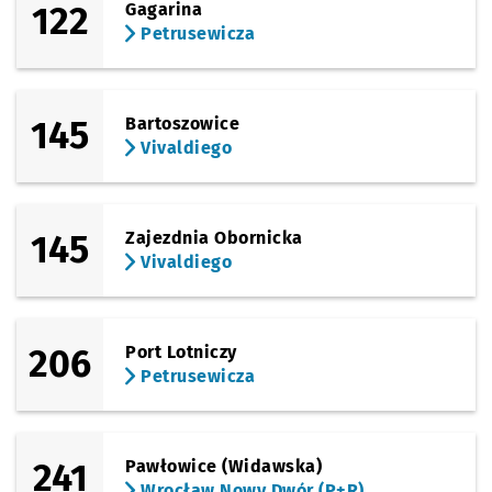
122
Gagarina
(Świeradowska)
Sprawdź propo
Gaj - Pętla
Czas prz
Gaj - Pętla
14'
Petrusewicza
145
Bartoszowice
Vivaldiego
145
Zajezdnia Obornicka
Vivaldiego
206
Port Lotniczy
Petrusewicza
241
Pawłowice (Widawska)
Wrocław Nowy Dwór (P+R)