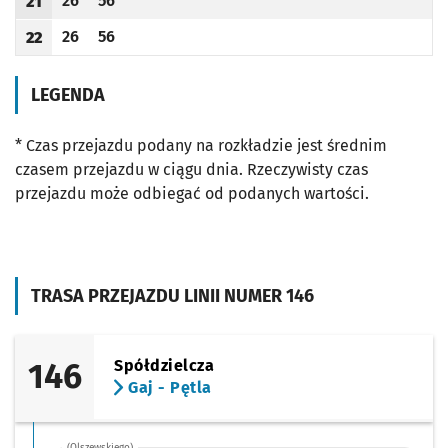
26
56
21
Odjazd
minut po godzinie 21
Odjazd
minut po godzinie 21
Godzina odjazdu
26
56
22
Odjazd
minut po godzinie 22
Odjazd
minut po godzinie 22
Godzina odjazdu
LEGENDA
* Czas przejazdu podany na rozkładzie jest średnim
czasem przejazdu w ciągu dnia. Rzeczywisty czas
przejazdu może odbiegać od podanych wartości.
TRASA PRZEJAZDU LINII NUMER 146
146
Spółdzielcza
Gaj - Pętla