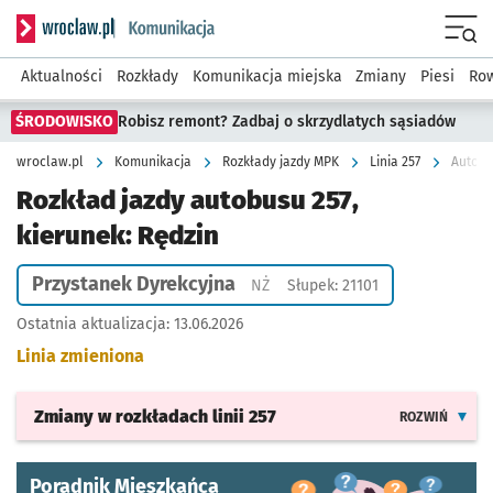
Serwis informacyjny wroclaw.pl podserwis: Komunikacja
Menu
Aktualności
Rozkłady
Komunikacja miejska
Zmiany
Piesi
Row
ŚRODOWISKO
Robisz remont? Zadbaj o skrzydlatych sąsiadów
wroclaw.pl
Komunikacja
Rozkłady jazdy MPK
Linia 257
Autobu
Rozkład jazdy autobusu 257,
kierunek: Rędzin
Przystanek Dyrekcyjna
Przystanek na życzenie
NŻ
Słupek: 21101
Ostatnia aktualizacja:
13.06.2026
Linia zmieniona
Zmiany w rozkładach
linii 257
ROZWIŃ
Poradnik Mieszkańca