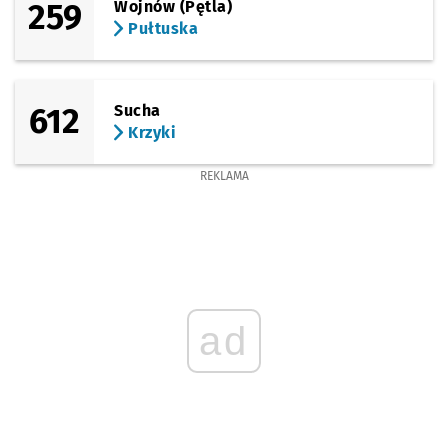
259
Wojnów (Pętla)
Pułtuska
612
Sucha
Krzyki
REKLAMA
ad