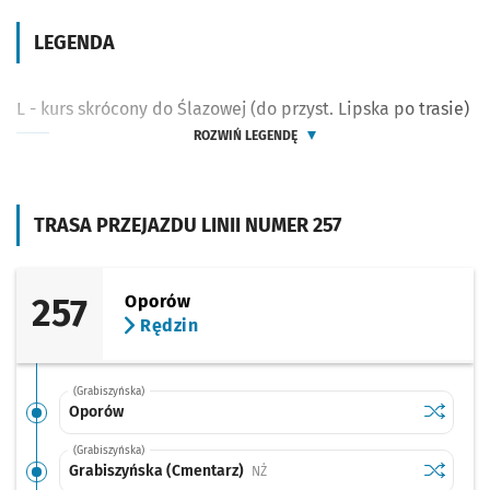
LEGENDA
L - kurs skrócony do Ślazowej (do przyst. Lipska po trasie)
ROZWIŃ LEGENDĘ
TRASA PRZEJAZDU LINII NUMER 257
257
Oporów
Rędzin
(Grabiszyńska)
Sprawdź p
Oporów
Oporów
(Grabiszyńska)
Sprawdź p
Grabiszy
Grabiszyńska (Cmentarz)
Przystanek na życzenie
NŻ