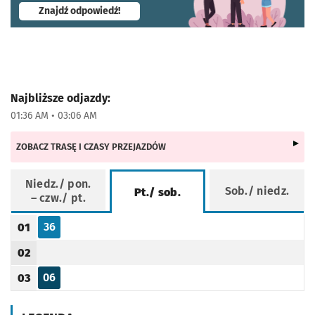
- otworzy się w nowej karcie
Znajdź odpowiedź!
Najbliższe odjazdy:
01:36 AM • 03:06 AM
ZOBACZ TRASĘ I CZASY PRZEJAZDÓW
Niedz./ pon.
Sob./ niedz.
Pt./ sob.
– czw./ pt.
Rozkład jazdy -
Pt./ sob.
36
01
Odjazd
minut po godzinie 01
Godzina odjazdu
02
Godzina odjazdu
06
03
Odjazd
minut po godzinie 03
Godzina odjazdu