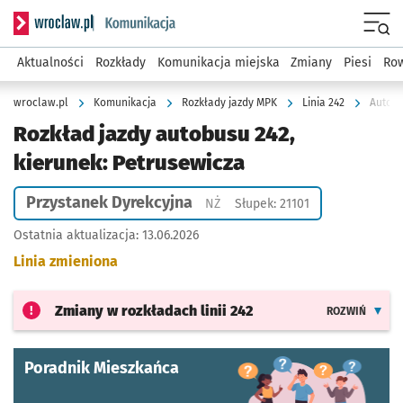
Serwis informacyjny wroclaw.pl podserwis: Komunikacja
Menu
Aktualności
Rozkłady
Komunikacja miejska
Zmiany
Piesi
Row
wroclaw.pl
Komunikacja
Rozkłady jazdy MPK
Linia 242
Autobu
Rozkład jazdy autobusu 242,
kierunek: Petrusewicza
Przystanek Dyrekcyjna
Przystanek na życzenie
NŻ
Słupek: 21101
Ostatnia aktualizacja:
13.06.2026
Linia zmieniona
Zmiany w rozkładach
linii 242
ROZWIŃ
Poradnik Mieszkańca