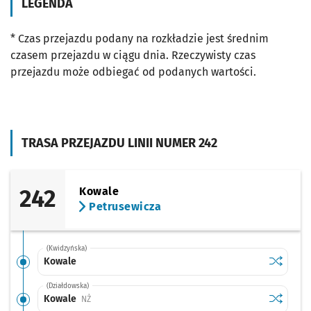
LEGENDA
* Czas przejazdu podany na rozkładzie jest średnim
czasem przejazdu w ciągu dnia. Rzeczywisty czas
przejazdu może odbiegać od podanych wartości.
TRASA PRZEJAZDU LINII NUMER 242
242
Kowale
Petrusewicza
(Kwidzyńska)
Sprawdź p
Kowale
Kowale
(Działdowska)
Sprawdź p
Kowale
Kowale
Przystanek na życzenie
NŻ