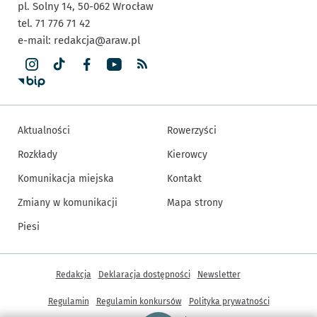
pl. Solny 14,
50-062
Wrocław
tel. 71 776 71 42
e-mail:
redakcja@araw.pl
Aktualności
Rowerzyści
Rozkłady
Kierowcy
Komunikacja miejska
Kontakt
Zmiany w komunikacji
Mapa strony
Piesi
Inne informacje
Redakcja
Deklaracja dostępności
Newsletter
Regulamin
Regulamin konkursów
Polityka prywatności