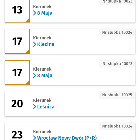
13 - kierunek 8 Maja
Nr słupka 10023
13
Kierunek
8 Maja
17 - kierunek Klecina
Nr słupka 10024
17
Kierunek
Klecina
17 - kierunek 8 Maja
Nr słupka 10023
17
Kierunek
8 Maja
20 - kierunek Leśnica
Nr słupka 10025
20
Kierunek
Leśnica
23 - kierunek Wrocław Nowy Dwór (P+R
Nr słupka 10024
23
Kierunek
Wrocław Nowy Dwór (P+R)