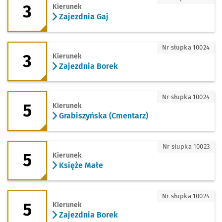
3
Kierunek
Zajezdnia Gaj
3 - kierunek Zajezdnia Borek
Nr słupka 10024
3
Kierunek
Zajezdnia Borek
5 - kierunek Grabiszyńska (Cmentarz)
Nr słupka 10024
5
Kierunek
Grabiszyńska (Cmentarz)
5 - kierunek Księże Małe
Nr słupka 10023
5
Kierunek
Księże Małe
5 - kierunek Zajezdnia Borek
Nr słupka 10024
5
Kierunek
Zajezdnia Borek