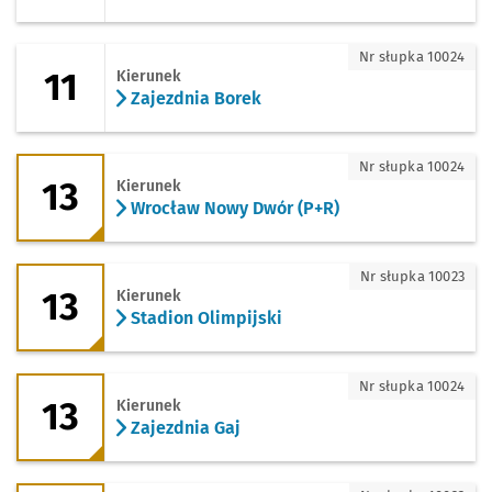
11 - kierunek Zajezdnia Borek
Nr słupka 10024
11
Kierunek
Zajezdnia Borek
13 - kierunek Wrocław Nowy Dwór (P+R
Nr słupka 10024
13
Kierunek
Wrocław Nowy Dwór (P+R)
13 - kierunek Stadion Olimpijski
Nr słupka 10023
13
Kierunek
Stadion Olimpijski
13 - kierunek Zajezdnia Gaj
Nr słupka 10024
13
Kierunek
Zajezdnia Gaj