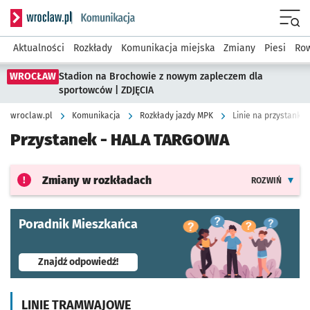
Serwis informacyjny wroclaw.pl podserwis: Komunikacja
Menu
Aktualności
Rozkłady
Komunikacja miejska
Zmiany
Piesi
Row
WROCŁAW
Stadion na Brochowie z nowym zapleczem dla
sportowców | ZDJĘCIA
wroclaw.pl
Komunikacja
Rozkłady jazdy MPK
Linie na przystanku
Przystanek -
HALA TARGOWA
Zmiany w rozkładach
ROZWIŃ
Poradnik Mieszkańca
- otworzy się w nowej karcie
Znajdź odpowiedź!
LINIE TRAMWAJOWE