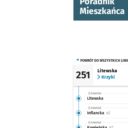
Poradnik
Mieszkańca
POWRÓT DO WSZYSTKICH LINI
Litewska
251
Krzyki
(Litewska)
Litewska
(Litewska)
Inflancka
Przystanek 
NŻ
(Litewska)
Kowieńska
Przystane
NŻ