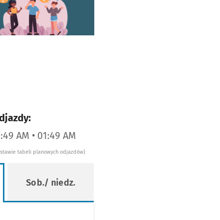
worzy się w nowej karcie
djazdy:
2:49 AM • 01:49 AM
dstawie tabeli planowych odjazdów)
Sob./ niedz.