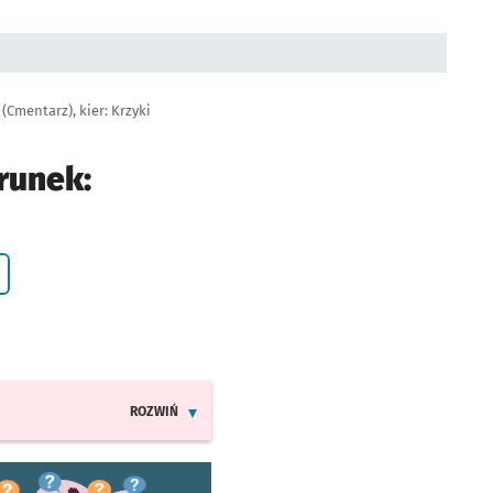
(Cmentarz), kier: Krzyki
runek:
yczenie
ROZWIŃ
INFORMACJE O ZMIANACH W ROZKŁADACH JAZDY LINII 