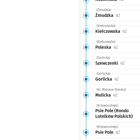
(Żmudzka)
Żmudzka
Przystanek 
NŻ
(Kiełczowska)
Kiełczowska
Przysta
NŻ
(Kiełczowska)
Poleska
Przystanek n
NŻ
(Gorlicka)
Szewczenki
Przystan
NŻ
(Gorlicka)
Gorlicka
Przystanek n
NŻ
(ks. Mariana Stanety)
Mulicka
Przystanek n
NŻ
(Krzywoustego)
Psie Pole (Rondo
Lotników Polskich)
(Krzywoustego)
Psie Pole
Przystanek 
NŻ