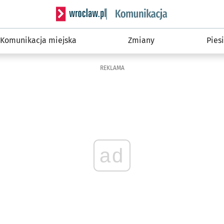
Serwis informacyjny wroclaw.pl podserwis: Ko
Komunikacja miejska
Zmiany
Piesi
REKLAMA
ad