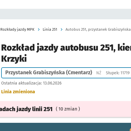
Rozkłady jazdy MPK
Linia 251
Autobus 251, przystanek Grabiszyńska 
Rozkład jazdy autobusu 251, kie
Krzyki
Przystanek Grabiszyńska (Cmentarz)
Przystanek na ż
NŻ
Słupek: 11719
Ostatnia aktualizacja:
13.06.2026
Linia zmieniona
ładach
jazdy
linii 251
( 10 zmian )