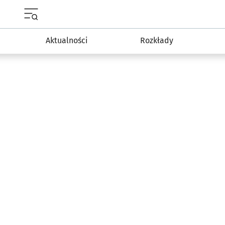
Menu główne portalu wroclaw.pl
Aktualności
Rozkłady