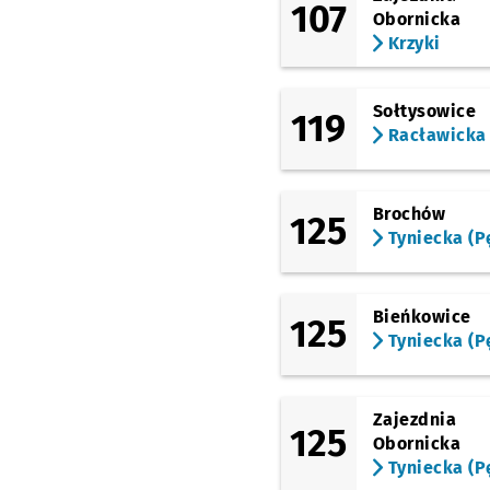
Daszyńskiego
Przyst
NŻ
107
Obornicka
Krzyki
(Jedności Narodowej)
Nowowiejska
Przyst
NŻ
(Poniatowskiego)
Sołtysowice
Jedności Narodowej
119
N
Racławicka
(Poniatowskiego)
Na Szańcach
Przysta
NŻ
(Drobnera)
Brochów
125
Pl. Bema
Tyniecka (P
(Drobnera)
Dubois
Bieńkowice
125
(Piaskowa)
Hala Targowa
Przyst
Tyniecka (P
NŻ
(Piotra Skargi)
Galeria Dominikańska
Zajezdnia
125
(Piotra Skargi)
Obornicka
Bastion Sakwowy
Tyniecka (P
(Piłsudskiego)