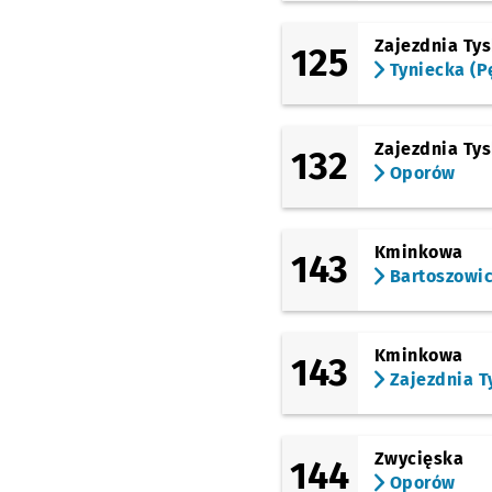
Dworzec Główny
Zajezdnia Ty
125
(Stawowa)
Tyniecka (P
Dworzec Główny
(Stawowa)
(Ślężna)
Dworzec Autobusowy
Zajezdnia Ty
132
Oporów
(Gliniana)
Dyrekcyjna
Przystan
NŻ
(Borowska)
Kminkowa
143
Borowska (Aquapark)
Bartoszowi
(Ślężna)
Uniwersytet Ekonomic
Przystanek na życzenie
NŻ
Kminkowa
143
(Petrusewicza)
Zajezdnia T
Petrusewicza
(Sucha)
Dworzec Autobusowy
Zwycięska
144
Oporów
(Swobodna)