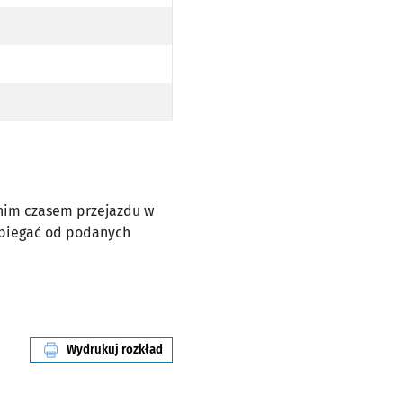
dnim czasem przejazdu w
dbiegać od podanych
Wydrukuj rozkład
linii nr 251