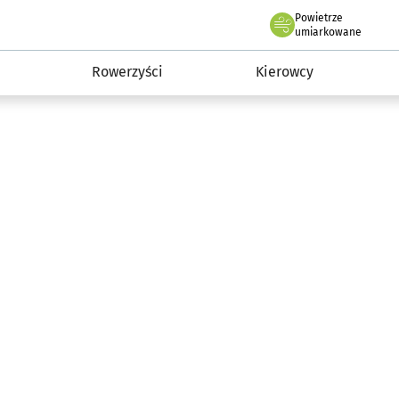
Powietrze
we Wrocławiu
munikacja
umiarkowane
Rowerzyści
Kierowcy