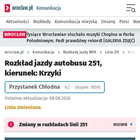
Serwis informacyjny wroclaw.pl podserwis: Komunikacja
Menu
Aktualności
Rozkłady
Komunikacja miejska
Zmiany
Piesi
Row
WROCŁAW
Tysiące Wrocławian słuchało muzyki Chopina w Parku
Południowym. Padł prawdziwy rekord! [GALERIA ZDJĘĆ}
wroclaw.pl
Komunikacja
Rozkłady jazdy MPK
Linia 251
Autobus
Rozkład jazdy autobusu 251,
kierunek: Krzyki
Przystanek Chłodna
Przystanek na życzenie
NŻ
Słupek: 16516
Ostatnia aktualizacja:
08.08.2026
Linia zmieniona
Zmiany w rozkładach
linii 251
ROZWIŃ