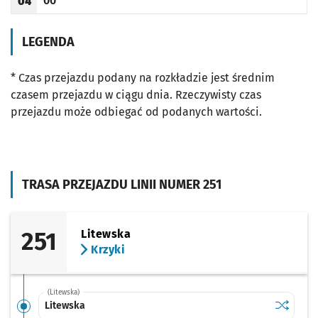
00
04
Odjazd
minut po godzinie 04
Godzina odjazdu
LEGENDA
* Czas przejazdu podany na rozkładzie jest średnim
czasem przejazdu w ciągu dnia. Rzeczywisty czas
przejazdu może odbiegać od podanych wartości.
TRASA PRZEJAZDU LINII NUMER 251
251
Litewska
Krzyki
(Litewska)
Sprawdź p
Litewska
Litewska