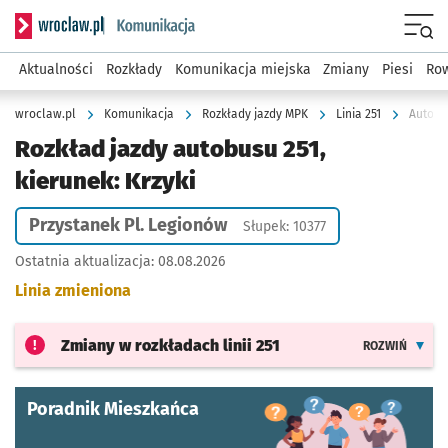
Serwis informacyjny wroclaw.pl podserwis: Komunikacja
Menu
Aktualności
Rozkłady
Komunikacja miejska
Zmiany
Piesi
Row
wroclaw.pl
Komunikacja
Rozkłady jazdy MPK
Linia 251
Autobus
Rozkład jazdy autobusu 251,
kierunek: Krzyki
Przystanek Pl. Legionów
Słupek: 10377
Ostatnia aktualizacja:
08.08.2026
Linia zmieniona
Zmiany w rozkładach
linii 251
ROZWIŃ
Poradnik Mieszkańca