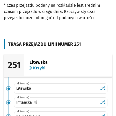
* Czas przejazdu podany na rozkładzie jest średnim
czasem przejazdu w ciągu dnia. Rzeczywisty czas
przejazdu może odbiegać od podanych wartości.
TRASA PRZEJAZDU LINII NUMER 251
251
Litewska
Krzyki
(Litewska)
Sprawdź p
Litewska
Litewska
(Litewska)
Sprawdź p
Inflancka
Inflancka
Przystanek na życzenie
NŻ
(Litewska)