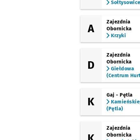
Krzemieniecka
Sołtysowic
Trawowa
Zajezdnia
A
Obornicka
Stanisławowska (W.k.
Krzyki
Formaty)
Muchobór Wielki
Zajezdnia
D
Obornicka
Giełdowa
Muchobór Wielki
(Roślinna)
(Centrum Hur
Tyrmanda
Gaj - Pętla
K
Kamieńskie
Mińska (Rondo Rotm.
(Pętla)
Pileckiego)
Zajezdnia
Rogowska (P+R)
K
Obornicka