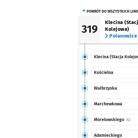
POWRÓT DO WSZYSTKICH LINI
Klecina (Stac
319
Kolejowa)
Polanowice
Klecina (Stacja Kolejo
Kościelna
Wałbrzyska
Marchewkowa
Morelowskiego
Przy
NŻ
Adamieckiego