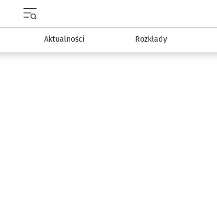
Menu główne portalu wroclaw.pl
Aktualności
Rozkłady