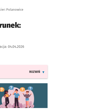
kier: Polanowice
runek:
acja:
04.04.2026
ROZWIŃ
INFORMACJE O ZMIANACH W ROZKŁADACH JAZDY LINI
worzy się w nowej karcie