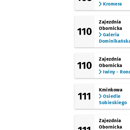
Kromera
Most Milenijny
Przys
NŻ
Zajezdnia
Osobowicka (Cmentar
110
Obornicka
Galeria
Dominikańsk
Osobowicka (Cmentarz 
Przystanek na życzenie
NŻ
Zajezdnia
Łużycka
110
Obornicka
Iwiny - Ron
Różanka
Kminkowa
Bezpieczna
111
Osiedle
Sobieskiego
Bałtycka (Szkoła)
Zajezdnia
Bałtycka
Obornicka