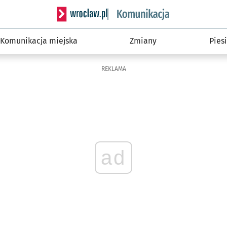
Serwis informacyjny wroclaw.pl podserwis: Ko
Komunikacja miejska
Zmiany
Piesi
REKLAMA
ad