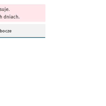
suje.
h dniach.
robocze