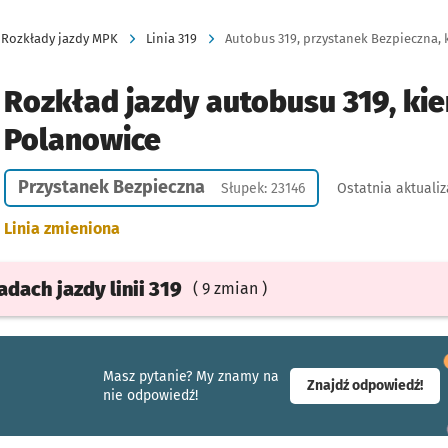
Rozkłady jazdy MPK
Linia 319
Autobus 319, przystanek Bezpieczna, 
Rozkład jazdy autobusu 319, kie
Polanowice
Przystanek Bezpieczna
Słupek: 23146
Ostatnia aktualiz
Linia zmieniona
ładach
jazdy
linii 319
( 9 zmian )
Masz pytanie? My znamy na
- ot
Znajdź odpowiedź!
nie odpowiedź!