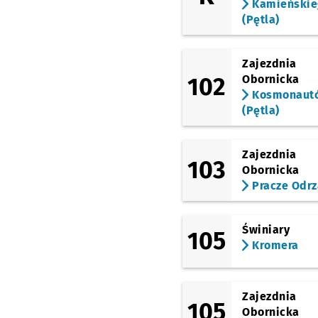
Kamieńskie
Strzegomska (Krzyżów
(Pętla)
Nowodworska
Zajezdnia
102
Obornicka
Muchobór Mały (Stacj
Kolejowa)
Kosmonaut
Przystanek
NŻ
(Pętla)
Szkocka
Zajezdnia
103
Gądowianka
Przysta
NŻ
Obornicka
Pracze Odrz
Na Ostatnim Groszu
Świniary
105
Kwiska
Kromera
Wejherowska (Hala Or
Zajezdnia
105
Milenijna (Hala Orbita
Obornicka