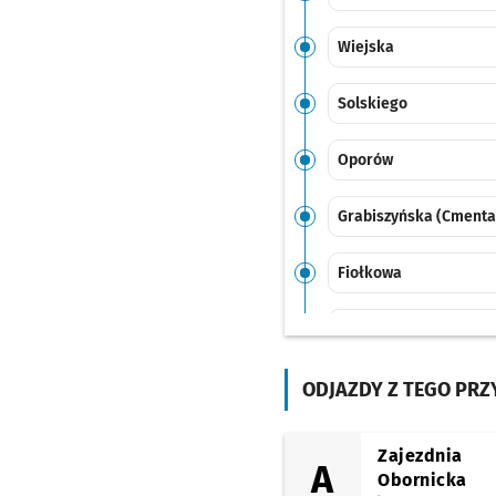
Wiejska
Solskiego
Oporów
Grabiszyńska (Cmenta
Fiołkowa
FAT
Ostrowskiego
Przyst
ODJAZDY Z TEGO PR
NŻ
Końcowa
Zajezdnia
A
Obornicka