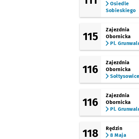
111
Osiedle
Mochnackiego
Sobieskiego
Gąsiorowskiego
Prz
NŻ
Zajezdnia
115
Obornicka
Jutrosińska
Pl. Grunwal
Kamieńskiego (Szpital
Zajezdnia
116
Milicka
Obornicka
Sołtysowic
Kątowa
Przystanek na
NŻ
Zajezdnia
116
Ługowa
Obornicka
Pl. Grunwal
Starościńska
Rędzin
118
Polanowice
8 Maja