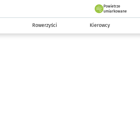
Powietrze
we Wrocławiu
munikacja
umiarkowane
Rowerzyści
Kierowcy