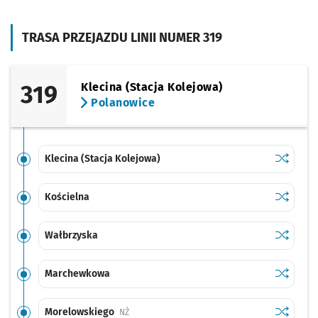
TRASA PRZEJAZDU LINII NUMER 319
319
Klecina (Stacja Kolejowa)
Polanowice
Sprawdź p
Klecina (
Klecina (Stacja Kolejowa)
Sprawdź p
Kościeln
Kościelna
Sprawdź p
Wałbrzys
Wałbrzyska
Sprawdź p
Marchew
Marchewkowa
Sprawdź p
Morelows
Morelowskiego
Przystanek na życzenie
NŻ