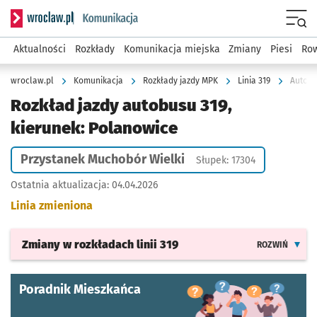
Serwis informacyjny wroclaw.pl podserwis: Komunikacja
Menu
Aktualności
Rozkłady
Komunikacja miejska
Zmiany
Piesi
Row
wroclaw.pl
Komunikacja
Rozkłady jazdy MPK
Linia 319
Autobu
Rozkład jazdy autobusu 319,
kierunek: Polanowice
Przystanek Muchobór Wielki
Słupek: 17304
Ostatnia aktualizacja:
04.04.2026
Linia zmieniona
Zmiany w rozkładach
linii 319
ROZWIŃ
Poradnik Mieszkańca