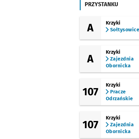
PRZYSTANKU
Końcowa
Krzyki
A
Krzemieniecka
Sołtysowic
Trawowa
Krzyki
A
Stanisławowska (W.k.
Zajezdnia
Formaty)
Obornicka
Muchobór Wielki
Krzyki
107
Pracze
Muchobór Wielki
Odrzańskie
(Roślinna)
Tyrmanda
Krzyki
107
Zajezdnia
Obornicka
Mińska (Rondo Rotm.
Pileckiego)