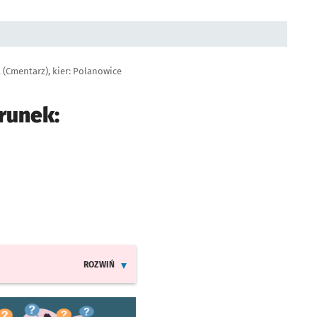
 (Cmentarz), kier: Polanowice
runek:
ROZWIŃ
INFORMACJE O ZMIANACH W ROZKŁADACH JAZDY LINI