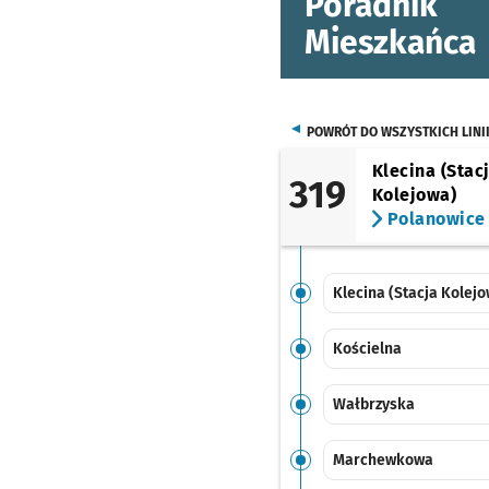
Poradnik
Mieszkańca
POWRÓT DO WSZYSTKICH LINI
Klecina (Stac
319
Kolejowa)
Polanowice
Klecina (Stacja Kolejo
Kościelna
Wałbrzyska
Marchewkowa