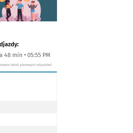
worzy się w nowej karcie
djazdy:
za 47 min • 05:55 PM
dstawie tabeli planowych odjazdów)
O PRZYST. BEZPIECZNA PO TRASIE)
 BEZPIECZNA PO TRASIE)
O PRZYST. BEZPIECZNA PO TRASIE)