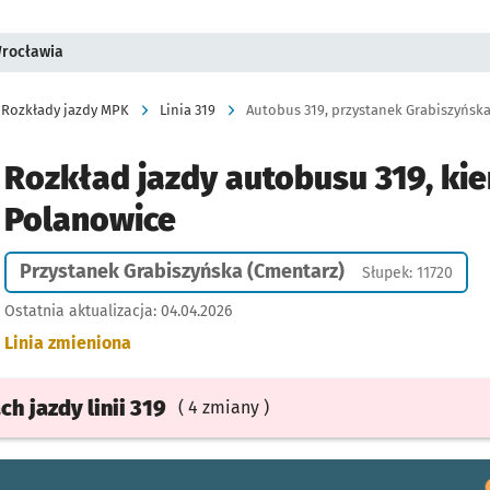
Wrocławia
Rozkłady jazdy MPK
Linia 319
Autobus 319, przystanek Grabiszyńska
Rozkład jazdy autobusu 319, kie
Polanowice
Przystanek Grabiszyńska (Cmentarz)
Słupek: 11720
Ostatnia aktualizacja:
04.04.2026
Linia zmieniona
ach
jazdy
linii 319
( 4 zmiany )