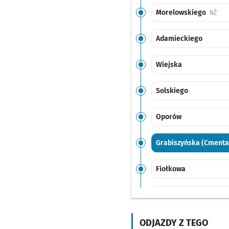
Morelowskiego
Przy
NŻ
Adamieckiego
Wiejska
Solskiego
Oporów
Grabiszyńska (Cmenta
Fiołkowa
FAT
Ostrowskiego
Przyst
ODJAZDY Z TEGO
NŻ