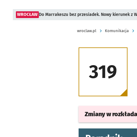
WROCŁAW
Do Marrakeszu bez przesiadek. Nowy kierunek z 
wroclaw.pl
Komunikacja
319
Zmiany w rozkład