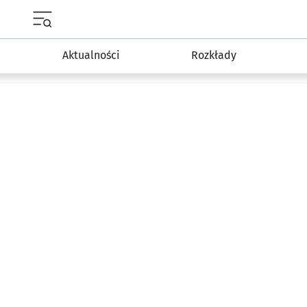
Menu główne portalu wroclaw.pl
Aktualności
Rozkłady