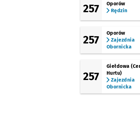
Oporów
257
Bezpieczna
Rędzin
Bałtycka (Szkoła)
Oporów
257
Bałtycka
Zajezdnia
Obornicka
Mochnackiego
Giełdowa (Ce
Gąsiorowskiego
Prz
NŻ
257
Hurtu)
Zajezdnia
Jutrosińska
Obornicka
Kamieńskiego
(Szpital)
Milicka
Kątowa
Przystanek na
NŻ