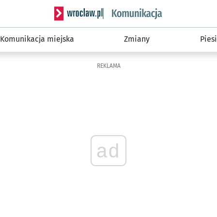
Serwis informacyjny wroclaw.pl podserwis: Ko
Komunikacja miejska
Zmiany
Piesi
REKLAMA
ad