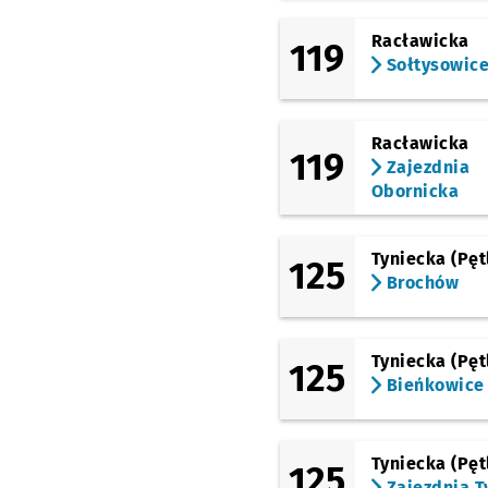
Racławicka
119
Rogowska (P+R)
Sołtysowic
Strzegomska
(Krzyżówka)
Racławicka
119
Zajezdnia
Nowodworska
Obornicka
Muchobór Mały
(Stacja Kolejowa)
Pr
NŻ
Tyniecka (Pęt
125
Brochów
Szkocka
Tyniecka (Pęt
Gądowianka
125
Przysta
NŻ
Bieńkowice
Na Ostatnim Groszu
Tyniecka (Pęt
125
Kwiska
Zajezdnia T