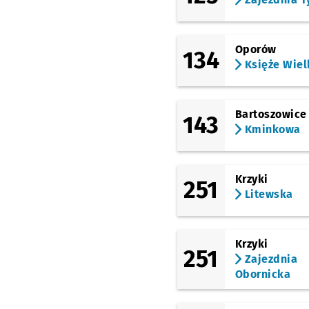
Wejherowska (Hala
Orbita)
Oporów
134
Księże Wiel
Milenijna (Hala
Orbita)
Przystanek na
NŻ
Bartoszowice
143
Most Milenijny
Przys
NŻ
Kminkowa
Osobowicka
(Cmentarz)
Krzyki
251
Litewska
Osobowicka
(Cmentarz II)
Przysta
NŻ
Krzyki
Łużycka
251
Zajezdnia
Obornicka
Różanka