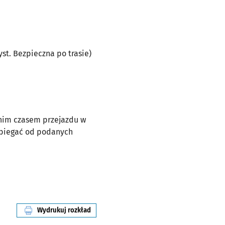
zyst. Bezpieczna po trasie)
dnim czasem przejazdu w
dbiegać od podanych
Wydrukuj rozkład
linii nr 319