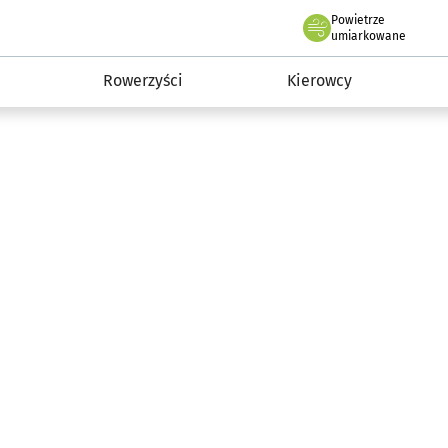
Powietrze
we Wrocławiu
munikacja
umiarkowane
Rowerzyści
Kierowcy