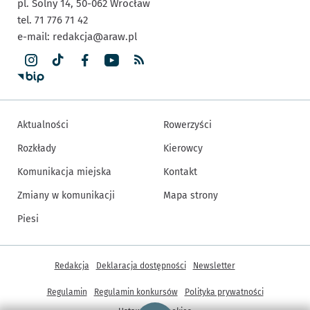
pl. Solny 14,
50-062
Wrocław
tel. 71 776 71 42
e-mail:
redakcja@araw.pl
Aktualności
Rowerzyści
Rozkłady
Kierowcy
Komunikacja miejska
Kontakt
Zmiany w komunikacji
Mapa strony
Piesi
Inne informacje
Redakcja
Deklaracja dostępności
Newsletter
Regulamin
Regulamin konkursów
Polityka prywatności