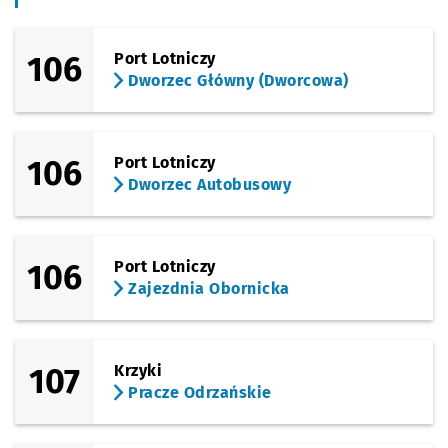
Sprawdź p
Grabiszy
Grabiszyńska (Cmentarz)
106
Port Lotniczy
Dworzec Główny (Dworcowa)
Sprawdź p
Fiołkowa
Fiołkowa
Sprawdź p
FAT
FAT
106
Port Lotniczy
Dworzec Autobusowy
Sprawdź p
Ostrowsk
Ostrowskiego
Przystanek na życzenie
NŻ
Sprawdź p
Końcowa
Końcowa
106
Port Lotniczy
Zajezdnia Obornicka
Sprawdź p
Krzemien
Krzemieniecka
Sprawdź p
Trawowa
Trawowa
107
Krzyki
Pracze Odrzańskie
Sprawdź p
Stanisła
Stanisławowska (W.k. Formaty)