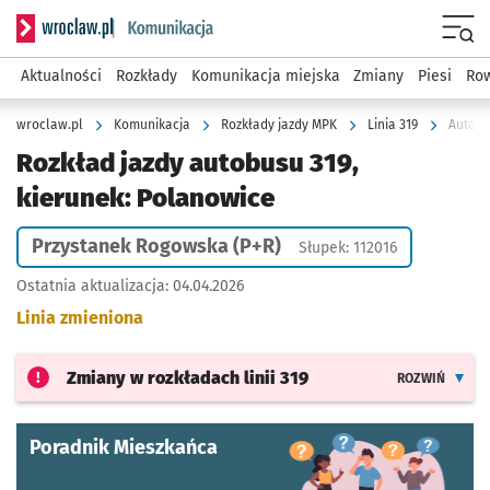
Serwis informacyjny wroclaw.pl podserwis: Komunikacja
Menu
Aktualności
Rozkłady
Komunikacja miejska
Zmiany
Piesi
Row
wroclaw.pl
Komunikacja
Rozkłady jazdy MPK
Linia 319
Autobu
Rozkład jazdy autobusu 319,
kierunek: Polanowice
Przystanek Rogowska (P+R)
Słupek: 112016
Ostatnia aktualizacja:
04.04.2026
Linia zmieniona
Zmiany w rozkładach
linii 319
ROZWIŃ
Poradnik Mieszkańca