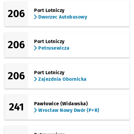
Sprawdź propo
Kamieńskiego 
Czas prz
Kamieńskiego (Szpital)
37'
206
Port Lotniczy
Dworzec Autobusowy
Sprawdź propo
Milicka
Czas prze
Milicka
38'
206
Port Lotniczy
Sprawdź p
Kątowa
Kątowa
Przystanek na życzenie
NŻ
Petrusewicza
Sprawdź p
Ługowa
Ługowa
206
Port Lotniczy
Sprawdź p
Starości
Starościńska
Zajezdnia Obornicka
Sprawdź p
Polanowi
Polanowice
241
Pawłowice (Widawska)
Wrocław Nowy Dwór (P+R)