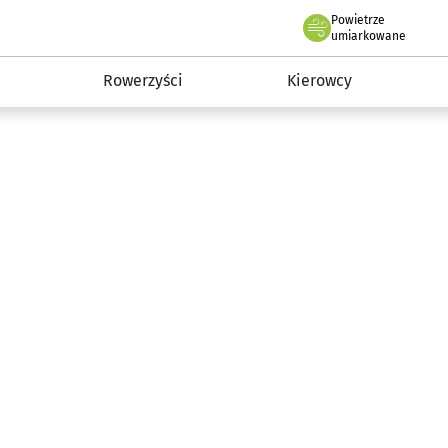
Powietrze
we Wrocławiu
munikacja
umiarkowane
Rowerzyści
Kierowcy