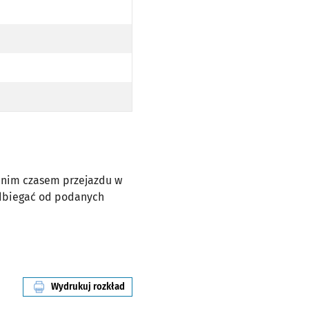
ednim czasem przejazdu w
odbiegać od podanych
Wydrukuj rozkład
linii nr 105