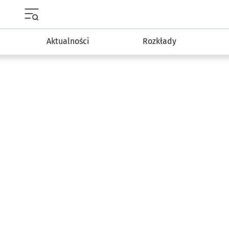
Menu główne portalu wroclaw.pl
Aktualności
Rozkłady