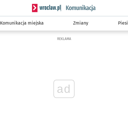
Serwis informacyjny wroclaw.pl podserwis: Ko
Komunikacja miejska
Zmiany
Piesi
REKLAMA
ad