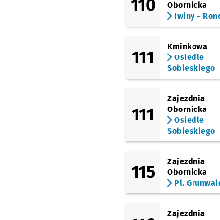
110
Obornicka
Iwiny - Ron
Kminkowa
111
Osiedle
Sobieskiego
Zajezdnia
111
Obornicka
Osiedle
Sobieskiego
Zajezdnia
115
Obornicka
Pl. Grunwal
Zajezdnia