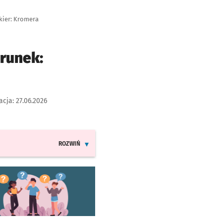
kier: Kromera
erunek:
acja:
27.06.2026
ROZWIŃ
INFORMACJE O ZMIANACH W ROZKŁADACH JAZDY LINI
worzy się w nowej karcie