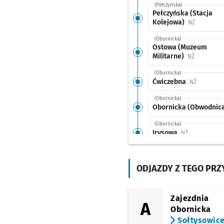
(Pełczyńska)
Pełczyńska (Stacja
Kolejowa)
Przystanek
NŻ
(Obornicka)
Ostowa (Muzeum
Militarne)
Przystanek
NŻ
(Obornicka)
Ćwiczebna
Przystane
NŻ
(Obornicka)
Obornicka (Obwodnic
(Obornicka)
Irysowa
Przystanek n
NŻ
(Obornicka)
Paprotna
Przystanek 
NŻ
ODJAZDY Z TEGO PR
(Obornicka)
Obornicka (Wołowska
Zajezdnia
(Obornicka)
A
Obornicka
Bezpieczna
Sołtysowic