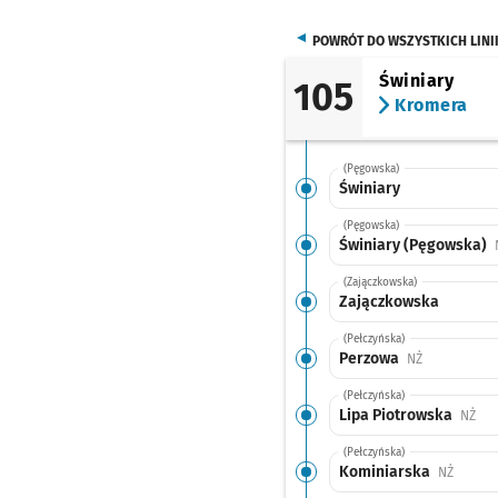
POWRÓT DO WSZYSTKICH LINI
Świniary
105
Kromera
(Pęgowska)
Świniary
(Pęgowska)
Świniary (Pęgowska)
(Zajączkowska)
Zajączkowska
(Pełczyńska)
Perzowa
Przystanek n
NŻ
(Pełczyńska)
Lipa Piotrowska
Prz
NŻ
(Pełczyńska)
Kominiarska
Przysta
NŻ