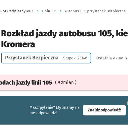
Rozkłady jazdy MPK
Linia 105
Autobus 105, przystanek Bezpieczna, 
Rozkład jazdy autobusu 105, ki
Kromera
Przystanek Bezpieczna
Słupek: 23146
Ostatnia aktualiz
ładach
jazdy
linii 105
( 9 zmian )
Masz pytanie? My znamy na
- ot
Znajdź odpowiedź!
nie odpowiedź!