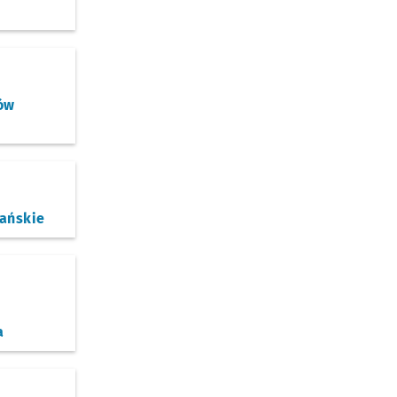
ów
ańskie
a