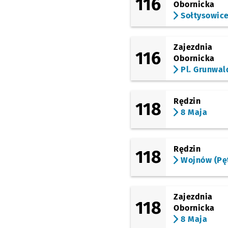
116
Obornicka
Sołtysowic
Zajezdnia
116
Obornicka
Pl. Grunwal
Rędzin
118
8 Maja
Rędzin
118
Wojnów (Pęt
Zajezdnia
118
Obornicka
8 Maja