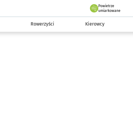
Powietrze
we Wrocławiu
munikacja
umiarkowane
Rowerzyści
Kierowcy