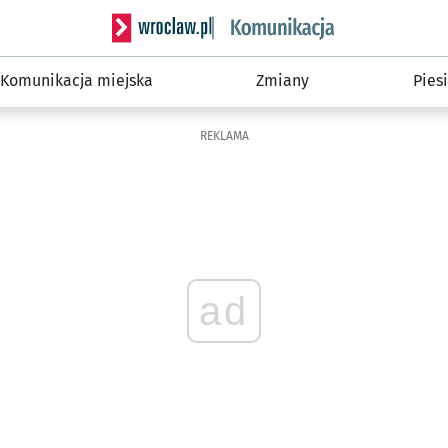
Serwis informacyjny wroclaw.pl podserwis: Ko
Komunikacja miejska
Zmiany
Piesi
REKLAMA
ad