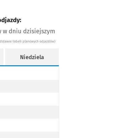
odjazdy:
 w dniu dzisiejszym
odstawie tabeli planowych odjazdów)
Niedziela
 PRZYST. BRONIEWSKIEGO PO TRASIE)
 BRONIEWSKIEGO PO TRASIE)