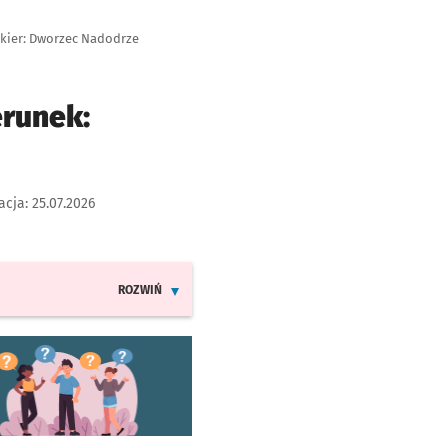
 kier: Dworzec Nadodrze
erunek:
acja:
25.07.2026
ROZWIŃ
INFORMACJE O ZMIANACH W ROZKŁADACH JAZDY LIN
worzy się w nowej karcie