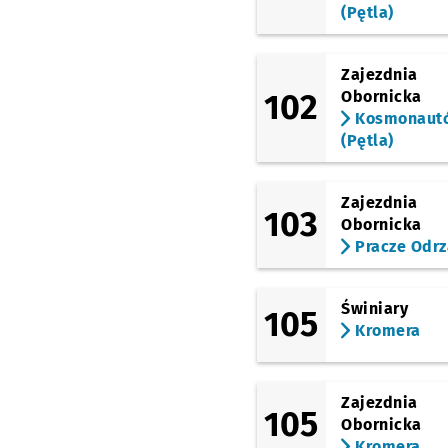
(Pętla)
(Obornicka)
Bezpieczna
(Obornicka)
Zajezdnia
Bałtycka (Szkoła)
102
Obornicka
Kosmonaut
(Broniewskiego)
Bałtycka
(Pętla)
(Żmigrodzka)
Broniewskiego
Zajezdnia
103
(Zegadłowicza)
Obornicka
Zegadłowicza
Pracze Odrz
(Reymonta)
Kleczkowska
Świniary
105
(pl. Powstańców Wielkopolskic
Kromera
Dworzec Nadodrze
Zajezdnia
105
Obornicka
Kromera