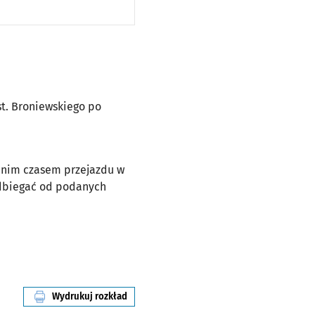
st. Broniewskiego po
ednim czasem przejazdu w
odbiegać od podanych
Wydrukuj rozkład
linii nr 905