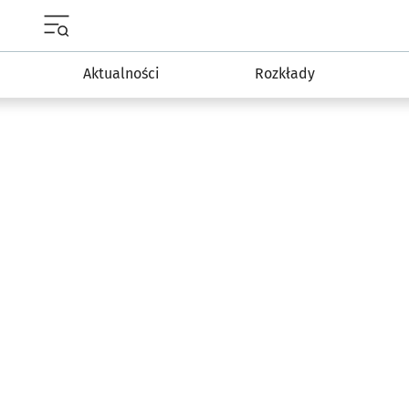
Menu główne portalu wroclaw.pl
Aktualności
Rozkłady