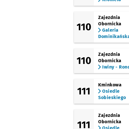
Zajezdnia
110
Obornicka
Galeria
Dominikańsk
Zajezdnia
110
Obornicka
Iwiny - Ron
Kminkowa
111
Osiedle
Sobieskiego
Zajezdnia
111
Obornicka
Osiedle