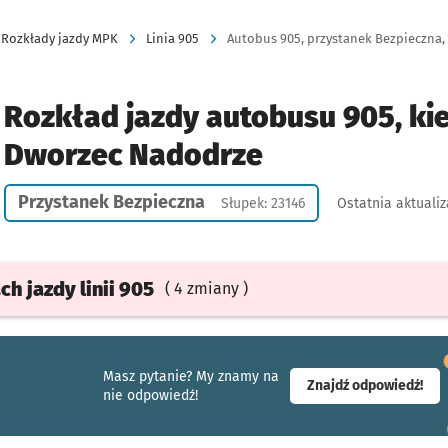
Rozkłady jazdy MPK
Linia 905
Autobus 905, przystanek Bezpieczna,
Rozkład jazdy autobusu 905, ki
Dworzec Nadodrze
Przystanek Bezpieczna
Słupek: 23146
Ostatnia aktualiz
ach
jazdy
linii 905
( 4 zmiany )
Masz pytanie? My znamy na
- ot
Znajdź odpowiedź!
nie odpowiedź!