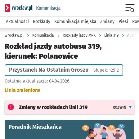
Serwis informacyjny wroclaw.pl podserwis: Komunikacja
Menu
Aktualności
Rozkłady
Komunikacja miejska
Zmiany
Piesi
Row
wroclaw.pl
Komunikacja
Rozkłady jazdy MPK
Linia 319
Autobu
Rozkład jazdy autobusu 319,
kierunek: Polanowice
Przystanek Na Ostatnim Groszu
Słupek: 12512
Ostatnia aktualizacja:
04.04.2026
Linia zmieniona
Zmiany w rozkładach
linii 319
ROZWIŃ
Poradnik Mieszkańca