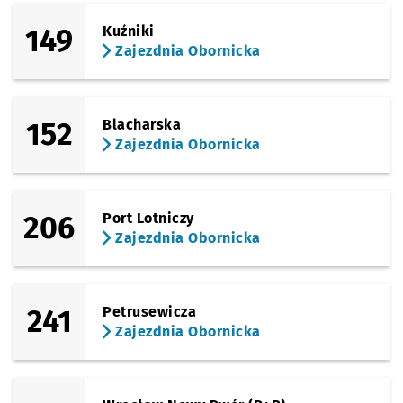
Sprawdź propo
Kamieńskiego 
Czas prze
Kamieńskiego (Szpital)
26'
149
Kuźniki
Zajezdnia Obornicka
Sprawdź propo
Milicka
Czas prz
Milicka
27'
152
Blacharska
Sprawdź p
Kątowa
Kątowa
Przystanek na życzenie
NŻ
Zajezdnia Obornicka
Sprawdź p
Ługowa
Ługowa
206
Port Lotniczy
Sprawdź p
Starości
Starościńska
Zajezdnia Obornicka
Sprawdź p
Polanowi
Polanowice
241
Petrusewicza
Zajezdnia Obornicka