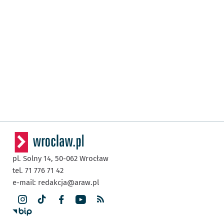
pl. Solny 14,
50-062
Wrocław
tel. 71 776 71 42
e-mail:
redakcja@araw.pl