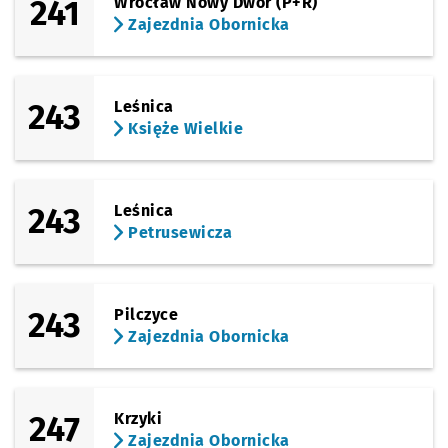
241
Wrocław Nowy Dwór (P+R)
Zajezdnia Obornicka
243
Leśnica
Księże Wielkie
243
Leśnica
Petrusewicza
243
Pilczyce
Zajezdnia Obornicka
247
Krzyki
Zajezdnia Obornicka