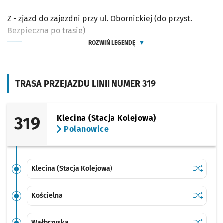
Z - zjazd do zajezdni przy ul. Obornickiej (do przyst.
Bezpieczna po trasie)
ROZWIŃ LEGENDĘ
TRASA PRZEJAZDU LINII NUMER 319
319
Klecina (Stacja Kolejowa)
Polanowice
Sprawdź p
Klecina (
Klecina (Stacja Kolejowa)
Sprawdź p
Kościeln
Kościelna
Sprawdź p
Wałbrzys
Wałbrzyska