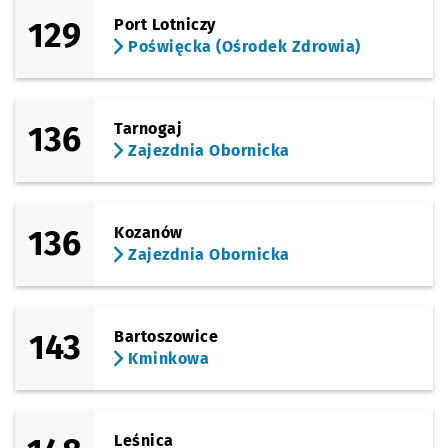
129
Port Lotniczy
Sprawdź p
Kątowa
Kątowa
Przystanek na życzenie
NŻ
Poświęcka (Ośrodek Zdrowia)
Sprawdź p
Ługowa
Ługowa
136
Tarnogaj
Sprawdź p
Starości
Starościńska
Zajezdnia Obornicka
Sprawdź p
Polanowi
Polanowice
136
Kozanów
Zajezdnia Obornicka
143
Bartoszowice
Kminkowa
Leśnica