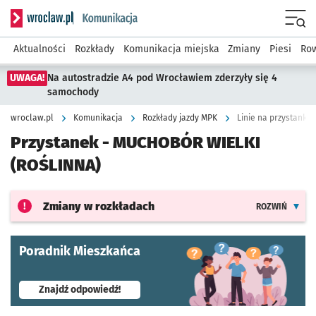
Serwis informacyjny wroclaw.pl podserwis: Komunikacja
Menu
Aktualności
Rozkłady
Komunikacja miejska
Zmiany
Piesi
Row
UWAGA!
Na autostradzie A4 pod Wrocławiem zderzyły się 4
samochody
wroclaw.pl
Komunikacja
Rozkłady jazdy MPK
Linie na przystanku
Przystanek -
MUCHOBÓR WIELKI
(ROŚLINNA)
Zmiany w rozkładach
ROZWIŃ
Poradnik Mieszkańca
- otworzy się w nowej karcie
Znajdź odpowiedź!