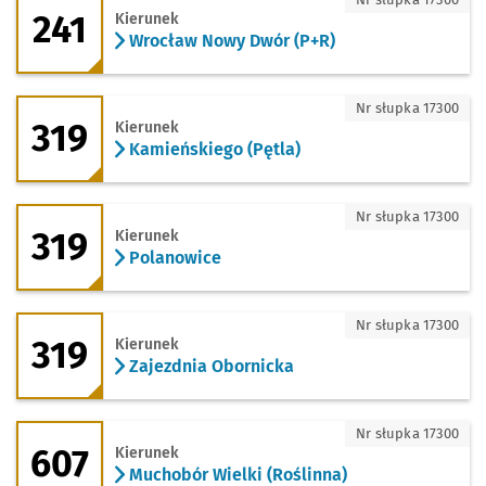
241
Kierunek
Wrocław Nowy Dwór (P+R)
319 - kierunek Kamieńskiego (Pętla)
Nr słupka 17300
319
Kierunek
Kamieńskiego (Pętla)
319 - kierunek Polanowice
Nr słupka 17300
319
Kierunek
Polanowice
319 - kierunek Zajezdnia Obornicka
Nr słupka 17300
319
Kierunek
Zajezdnia Obornicka
607 - kierunek Muchobór Wielki (Roślin
Nr słupka 17300
607
Kierunek
Muchobór Wielki (Roślinna)