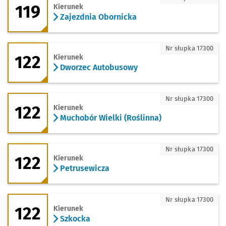
119
Kierunek
Zajezdnia Obornicka
122 - kierunek Dworzec Autobusowy
Nr słupka 17300
122
Kierunek
Dworzec Autobusowy
122 - kierunek Muchobór Wielki (Roślin
Nr słupka 17300
122
Kierunek
Muchobór Wielki (Roślinna)
122 - kierunek Petrusewicza
Nr słupka 17300
122
Kierunek
Petrusewicza
122 - kierunek Szkocka
Nr słupka 17300
122
Kierunek
Szkocka