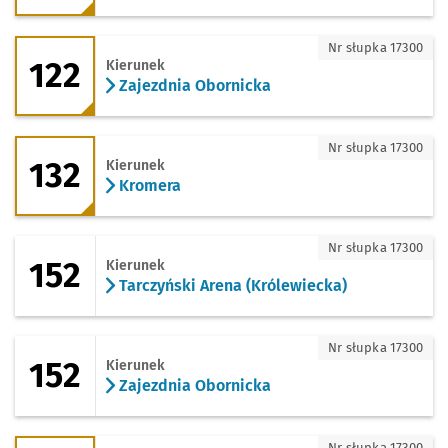
122 - kierunek Zajezdnia Obornicka
Nr słupka 17300
122
Kierunek
Zajezdnia Obornicka
132 - kierunek Kromera
Nr słupka 17300
132
Kierunek
Kromera
152 - kierunek Tarczyński Arena (Króle
Nr słupka 17300
152
Kierunek
Tarczyński Arena (Królewiecka)
152 - kierunek Zajezdnia Obornicka
Nr słupka 17300
152
Kierunek
Zajezdnia Obornicka
241 - kierunek Wrocław Nowy Dwór (P+
Nr słupka 17300