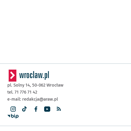
pl. Solny 14,
50-062
Wrocław
tel. 71 776 71 42
e-mail:
redakcja@araw.pl