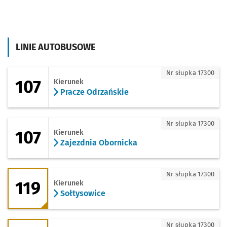
LINIE AUTOBUSOWE
107 - kierunek Pracze Odrzańskie
Nr słupka 17300
107
Kierunek
Pracze Odrzańskie
107 - kierunek Zajezdnia Obornicka
Nr słupka 17300
107
Kierunek
Zajezdnia Obornicka
119 - kierunek Sołtysowice
Nr słupka 17300
119
Kierunek
Sołtysowice
119 - kierunek Zajezdnia Obornicka
Nr słupka 17300