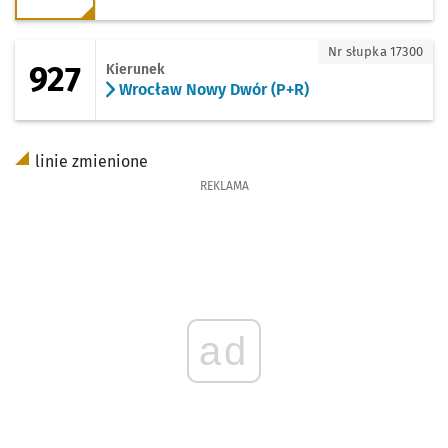
927 - kierunek Wrocław Nowy Dwór (P+
Nr słupka 17300
927
Kierunek
Wrocław Nowy Dwór (P+R)
linie zmienione
REKLAMA
ad