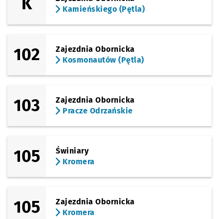
K
Kamieńskiego (Pętla)
Sprawdź p
Łużycka
Łużycka
102
Zajezdnia Obornicka
Sprawdź p
Różanka
Różanka
Kosmonautów (Pętla)
Sprawdź p
Bezpiecz
Bezpieczna
103
Zajezdnia Obornicka
Pracze Odrzańskie
105
Świniary
Kromera
105
Zajezdnia Obornicka
Kromera