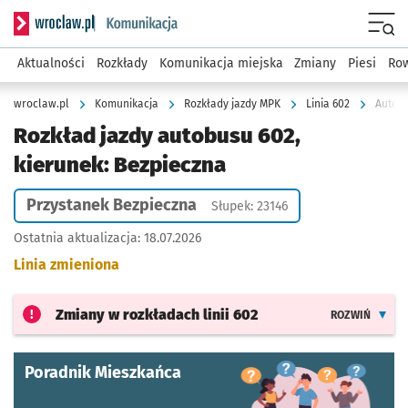
Serwis informacyjny wroclaw.pl podserwis: Komunikacja
Menu
Aktualności
Rozkłady
Komunikacja miejska
Zmiany
Piesi
Row
wroclaw.pl
Komunikacja
Rozkłady jazdy MPK
Linia 602
Autobu
Rozkład jazdy autobusu 602,
kierunek: Bezpieczna
Przystanek Bezpieczna
Słupek: 23146
Ostatnia aktualizacja:
18.07.2026
Linia zmieniona
Zmiany w rozkładach
linii 602
ROZWIŃ
Poradnik Mieszkańca