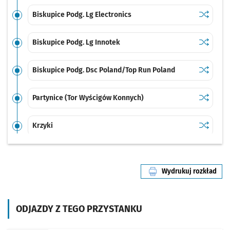
Sprawdź p
Biskupice
Biskupice Podg. Lg Electronics
Sprawdź p
Biskupice
Biskupice Podg. Lg Innotek
Sprawdź p
Biskupic
Biskupice Podg. Dsc Poland/Top Run Poland
Sprawdź p
Partynic
Partynice (Tor Wyścigów Konnych)
Sprawdź p
Krzyki
Krzyki
Sprawdź p
Hallera
Hallera
Wydrukuj rozkład
linii nr 602
Sprawdź p
Dworzec 
Dworzec Autobusowy
ODJAZDY Z TEGO PRZYSTANKU
Sprawdź p
Dworzec 
Dworzec Główny