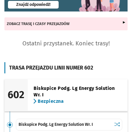
- otworzy się w nowej karcie
Znajdź odpowiedź!
ZOBACZ TRASĘ I CZASY PRZEJAZDÓW
Ostatni przystanek. Koniec trasy!
TRASA PRZEJAZDU LINII NUMER 602
Biskupice Podg. Lg Energy Solution
602
Wr. I
Bezpieczna
Sprawdź p
Biskupice
Biskupice Podg. Lg Energy Solution Wr. I