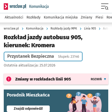
Serwis informacyjny wroclaw.pl podserwis: Komunikacja
Menu
Aktualności
Rozkłady
Komunikacja miejska
Zmiany
Piesi
Row
wroclaw.pl
Komunikacja
Rozkłady jazdy MPK
Linia 905
Autobu
Rozkład jazdy autobusu 905,
kierunek: Kromera
Przystanek Bezpieczna
Słupek: 23146
Ostatnia aktualizacja:
25.07.2026
Zmiany w rozkładach
linii 905
ROZWIŃ
Poradnik Mieszkańca
- otworzy się w nowej karcie
Znajdź odpowiedź!