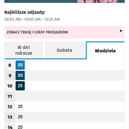
Najbliższe odjazdy:
08:05 AM • 09:05 AM • 10:25 AM
ZOBACZ TRASĘ I CZASY PRZEJAZDÓW
W dni
Sobota
Niedziela
robocze
Rozkład jazdy -
Niedziela
05
8
Odjazd
minut po godzinie 8
Godzina odjazdu
05
9
Odjazd
minut po godzinie 9
Godzina odjazdu
25
10
Odjazd
minut po godzinie 10
Godzina odjazdu
11
Godzina odjazdu
25
12
Odjazd
minut po godzinie 12
Godzina odjazdu
25
13
Odjazd
minut po godzinie 13
Godzina odjazdu
25
14