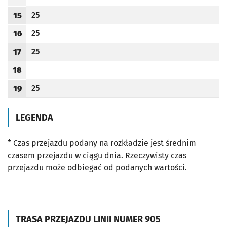
Odjazd
minut po godzinie 14
Godzina odjazdu
25
15
Odjazd
minut po godzinie 15
Godzina odjazdu
25
16
Odjazd
minut po godzinie 16
Godzina odjazdu
25
17
Odjazd
minut po godzinie 17
Godzina odjazdu
18
Godzina odjazdu
25
19
Odjazd
minut po godzinie 19
Godzina odjazdu
LEGENDA
* Czas przejazdu podany na rozkładzie jest średnim
czasem przejazdu w ciągu dnia. Rzeczywisty czas
przejazdu może odbiegać od podanych wartości.
TRASA PRZEJAZDU LINII NUMER 905