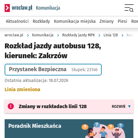
Serwis informacyjny wroclaw.pl podserwis: Komunikacja
Menu
Aktualności
Rozkłady
Komunikacja miejska
Zmiany
Piesi
Row
wroclaw.pl
Komunikacja
Rozkłady jazdy MPK
Linia 128
Autobu
Rozkład jazdy autobusu 128,
kierunek: Zakrzów
Przystanek Bezpieczna
Słupek: 23146
Ostatnia aktualizacja:
18.07.2026
Linia zmieniona
Zmiany w rozkładach
linii 128
ROZWIŃ
Poradnik Mieszkańca