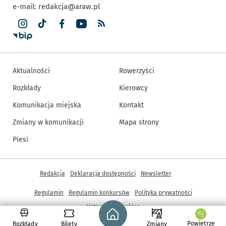
e-mail:
redakcja@araw.pl
Aktualności
Rowerzyści
Rozkłady
Kierowcy
Komunikacja miejska
Kontakt
Zmiany w komunikacji
Mapa strony
Piesi
Inne informacje
Redakcja
Deklaracja dostępności
Newsletter
Regulamin
Regulamin konkursów
Polityka prywatności
Strona główna - wroclaw.pl
Ustawienia cookies
Powietrze
Rozkłady
Bilety
Zmiany
© Copyright 2005-2026, ARAW S.A., Gmina Wrocław