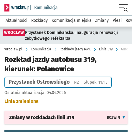
Serwis informacyjny wroclaw.pl podserwis: Komunikacja
Menu
Aktualności
Rozkłady
Komunikacja miejska
Zmiany
Piesi
Row
WROCŁAW
Przystanek Dominikańska: inauguracja renowacji
zabytkowego refektarza
wroclaw.pl
Komunikacja
Rozkłady jazdy MPK
Linia 319
Autobu
Rozkład jazdy autobusu 319,
kierunek: Polanowice
Przystanek Ostrowskiego
Przystanek na życzenie
NŻ
Słupek: 11713
Ostatnia aktualizacja:
04.04.2026
Linia zmieniona
Zmiany w rozkładach
linii 319
ROZWIŃ