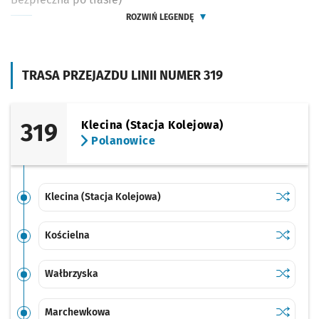
ROZWIŃ LEGENDĘ
TRASA PRZEJAZDU LINII NUMER 319
319
Klecina (Stacja Kolejowa)
Polanowice
Sprawdź p
Klecina (
Klecina (Stacja Kolejowa)
Sprawdź p
Kościeln
Kościelna
Sprawdź p
Wałbrzys
Wałbrzyska
Sprawdź p
Marchew
Marchewkowa