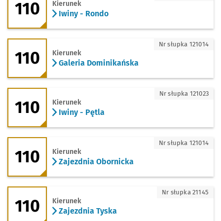
110
Kierunek
Iwiny - Rondo
110 - kierunek Galeria Dominikańska
Nr słupka 121014
110
Kierunek
Galeria Dominikańska
110 - kierunek Iwiny - Pętla
Nr słupka 121023
110
Kierunek
Iwiny - Pętla
110 - kierunek Zajezdnia Obornicka
Nr słupka 121014
110
Kierunek
Zajezdnia Obornicka
110 - kierunek Zajezdnia Tyska
Nr słupka 21145
110
Kierunek
Zajezdnia Tyska