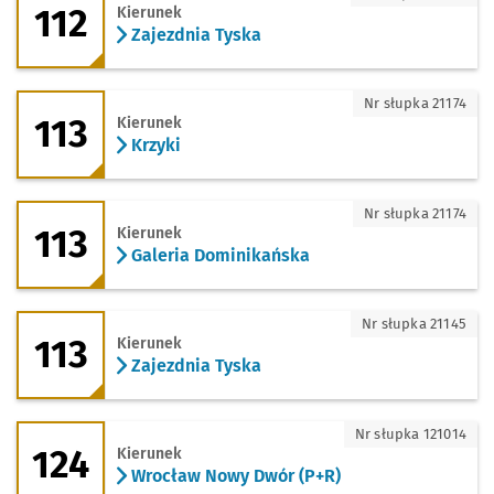
112
Kierunek
Zajezdnia Tyska
113 - kierunek Krzyki
Nr słupka 21174
113
Kierunek
Krzyki
113 - kierunek Galeria Dominikańska
Nr słupka 21174
113
Kierunek
Galeria Dominikańska
113 - kierunek Zajezdnia Tyska
Nr słupka 21145
113
Kierunek
Zajezdnia Tyska
124 - kierunek Wrocław Nowy Dwór (P+
Nr słupka 121014
124
Kierunek
Wrocław Nowy Dwór (P+R)