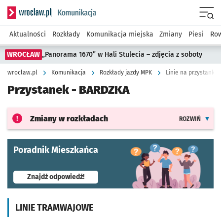
Serwis informacyjny wroclaw.pl podserwis: Komunikacja
Menu
Aktualności
Rozkłady
Komunikacja miejska
Zmiany
Piesi
Row
WROCŁAW
„Panorama 1670” w Hali Stulecia – zdjęcia z soboty
wroclaw.pl
Komunikacja
Rozkłady jazdy MPK
Linie na przystanku
Przystanek -
BARDZKA
Zmiany w rozkładach
ROZWIŃ
Poradnik Mieszkańca
- otworzy się w nowej karcie
Znajdź odpowiedź!
LINIE TRAMWAJOWE