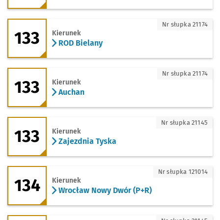
133 - kierunek ROD Bielany
Nr słupka 21174
133
Kierunek
ROD Bielany
133 - kierunek Auchan
Nr słupka 21174
133
Kierunek
Auchan
133 - kierunek Zajezdnia Tyska
Nr słupka 21145
133
Kierunek
Zajezdnia Tyska
134 - kierunek Wrocław Nowy Dwór (P+
Nr słupka 121014
134
Kierunek
Wrocław Nowy Dwór (P+R)