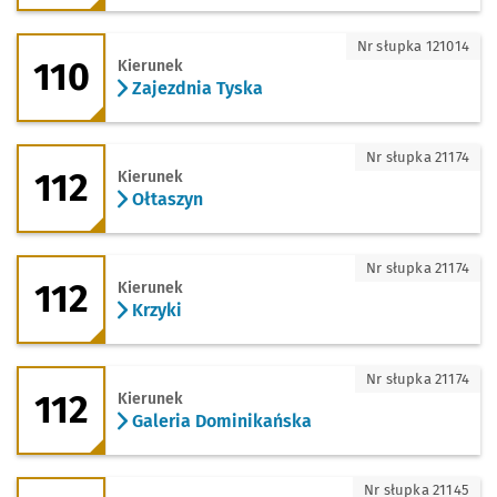
110 - kierunek Zajezdnia Tyska
Nr słupka 121014
110
Kierunek
Zajezdnia Tyska
112 - kierunek Ołtaszyn
Nr słupka 21174
112
Kierunek
Ołtaszyn
112 - kierunek Krzyki
Nr słupka 21174
112
Kierunek
Krzyki
112 - kierunek Galeria Dominikańska
Nr słupka 21174
112
Kierunek
Galeria Dominikańska
112 - kierunek Zajezdnia Tyska
Nr słupka 21145