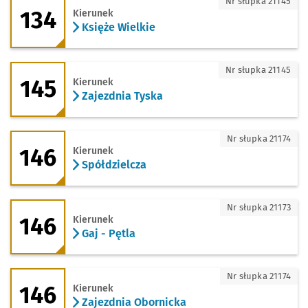
134 - kierunek Księże Wielkie
Nr słupka 21145
134
Kierunek
Księże Wielkie
145 - kierunek Zajezdnia Tyska
Nr słupka 21145
145
Kierunek
Zajezdnia Tyska
146 - kierunek Spółdzielcza
Nr słupka 21174
146
Kierunek
Spółdzielcza
146 - kierunek Gaj - Pętla
Nr słupka 21173
146
Kierunek
Gaj - Pętla
146 - kierunek Zajezdnia Obornicka
Nr słupka 21174
146
Kierunek
Zajezdnia Obornicka