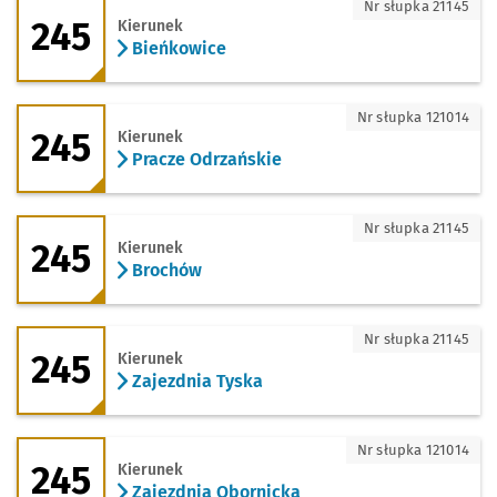
245 - kierunek Bieńkowice
Nr słupka 21145
245
Kierunek
Bieńkowice
245 - kierunek Pracze Odrzańskie
Nr słupka 121014
245
Kierunek
Pracze Odrzańskie
245 - kierunek Brochów
Nr słupka 21145
245
Kierunek
Brochów
245 - kierunek Zajezdnia Tyska
Nr słupka 21145
245
Kierunek
Zajezdnia Tyska
245 - kierunek Zajezdnia Obornicka
Nr słupka 121014
245
Kierunek
Zajezdnia Obornicka