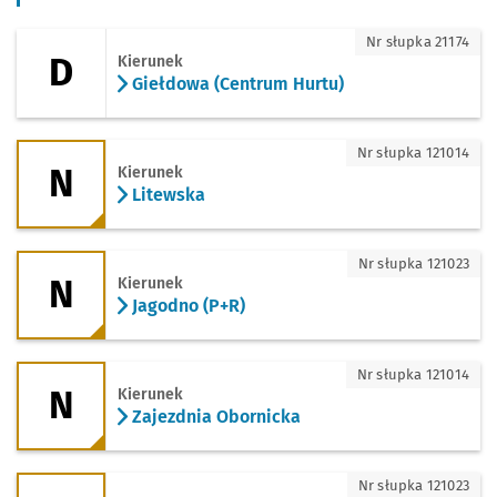
D - kierunek Giełdowa (Centrum Hurtu)
Nr słupka 21174
D
Kierunek
Giełdowa (Centrum Hurtu)
N - kierunek Litewska
Nr słupka 121014
N
Kierunek
Litewska
N - kierunek Jagodno (P+R)
Nr słupka 121023
N
Kierunek
Jagodno (P+R)
N - kierunek Zajezdnia Obornicka
Nr słupka 121014
N
Kierunek
Zajezdnia Obornicka
110 - kierunek Iwiny - Rondo
Nr słupka 121023