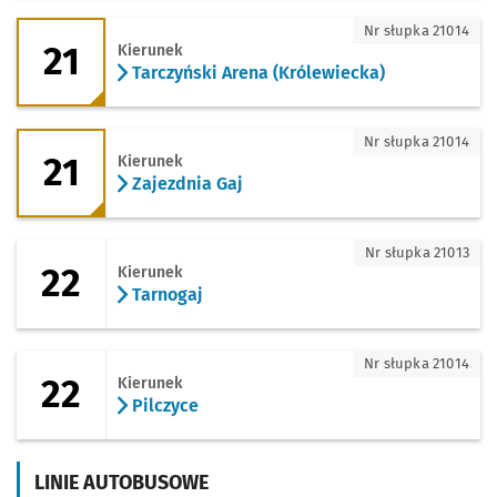
21 - kierunek Tarczyński Arena (Królewi
Nr słupka 21014
21
Kierunek
Tarczyński Arena (Królewiecka)
21 - kierunek Zajezdnia Gaj
Nr słupka 21014
21
Kierunek
Zajezdnia Gaj
22 - kierunek Tarnogaj
Nr słupka 21013
22
Kierunek
Tarnogaj
22 - kierunek Pilczyce
Nr słupka 21014
22
Kierunek
Pilczyce
LINIE AUTOBUSOWE