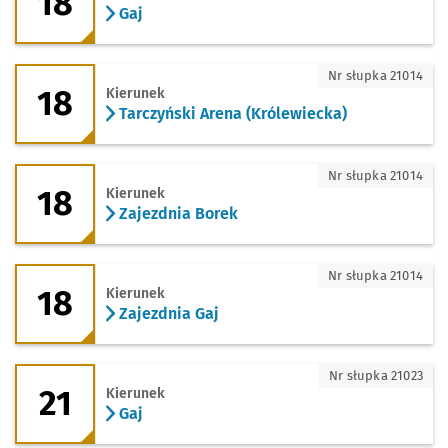
18
Gaj
18 - kierunek Tarczyński Arena (Królew
Nr słupka 21014
18
Kierunek
Tarczyński Arena (Królewiecka)
18 - kierunek Zajezdnia Borek
Nr słupka 21014
18
Kierunek
Zajezdnia Borek
18 - kierunek Zajezdnia Gaj
Nr słupka 21014
18
Kierunek
Zajezdnia Gaj
21 - kierunek Gaj
Nr słupka 21023
21
Kierunek
Gaj